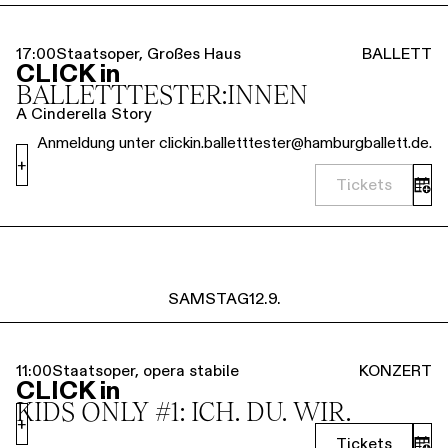
17:00
Staatsoper, Großes Haus
BALLETT
CLICK in
BALLETT­TESTER:INNEN
A Cinderella Story
Anmeldung unter clickin.balletttester@hamburgballett.de.
+
Tickets
SAMSTAG
12.9.
11:00
Staatsoper, opera stabile
KONZERT
CLICK in
KIDS ONLY #1: ICH. DU. WIR.
+
Tickets