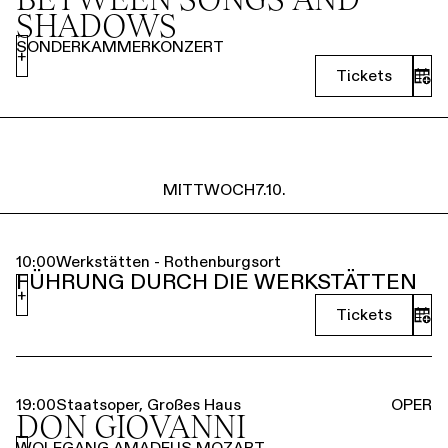
SHADOWS
SONDERKAMMERKONZERT
+
Tickets
MITTWOCH
7.10.
10:00
Werkstätten - Rothenburgsort
FÜHRUNG DURCH DIE WERKSTÄTTEN
+
Tickets
19:00
Staatsoper, Großes Haus
OPER
DON GIOVANNI
WOLFGANG AMADEUS MOZART