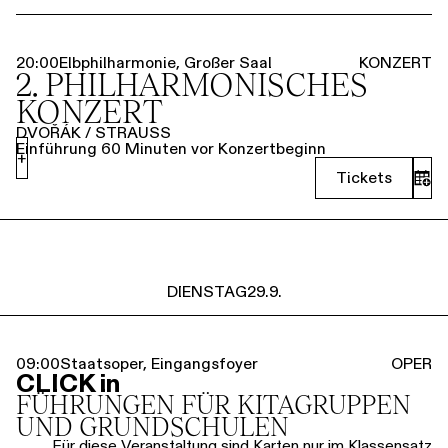
20:00
Elbphilharmonie, Großer Saal
KONZERT
2. PHILHARMO­NISCHES
KONZERT
DVOŘÁK / STRAUSS
Einführung 60 Minuten vor Konzertbeginn
+
Tickets
DIENSTAG
29.9.
09:00
Staatsoper, Eingangsfoyer
OPER
CLICK in
FÜHRUNGEN FÜR KITA­GRUPPEN
UND GRUND­SCHULEN
Für diese Veranstaltung sind Karten nur im Klassensatz