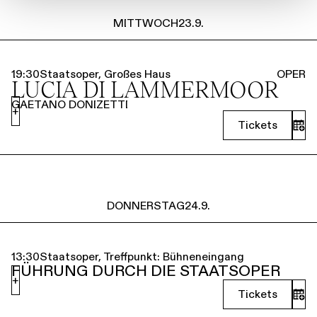
MITTWOCH
23.9.
19:30
Staatsoper, Großes Haus
OPER
LUCIA DI LAMMERMOOR
GAETANO DONIZETTI
+
Tickets
DONNERSTAG
24.9.
13:30
Staatsoper, Treffpunkt: Bühneneingang
FÜHRUNG DURCH DIE STAATSOPER
+
Tickets