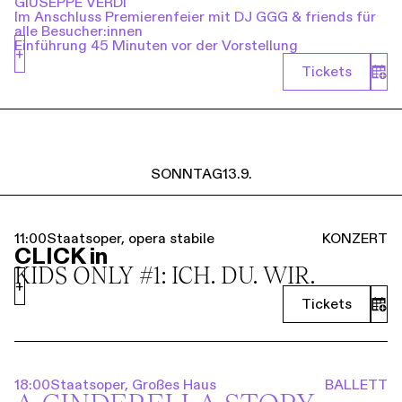
GIUSEPPE VERDI
Im Anschluss Premierenfeier mit DJ GGG & friends für
alle Besucher:innen
Einführung 45 Minuten vor der Vorstellung
+
Tickets
SONNTAG
13.9.
11:00
Staatsoper, opera stabile
KONZERT
CLICK in
KIDS ONLY #1: ICH. DU. WIR.
+
Tickets
18:00
Staatsoper, Großes Haus
BALLETT