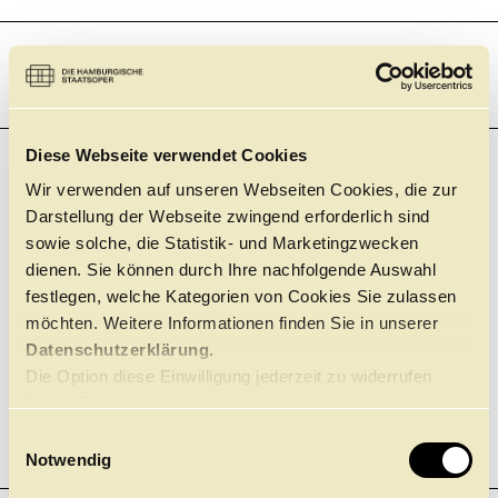
SONNTAG
20.9.
Diese Webseite verwendet Cookies
11:00
Elbphilharmonie, Kleiner Saal
KONZERT
Wir verwenden auf unseren Webseiten Cookies, die zur
1. KAMMER­KONZERT
Darstellung der Webseite zwingend erforderlich sind
AUGENBLICKE
+
sowie solche, die Statistik- und Marketingzwecken
Tickets
dienen. Sie können durch Ihre nachfolgende Auswahl
festlegen, welche Kategorien von Cookies Sie zulassen
möchten. Weitere Informationen finden Sie in unserer
Datenschutzerklärung.
18:00
Staatsoper, Großes Haus
OPER
LUCIA DI LAMMERMOOR
Die Option diese Einwilligung jederzeit zu widerrufen
finden Sie
GAETANO DONIZETTI
+
hier.
E
Tickets
Notwendig
i
n