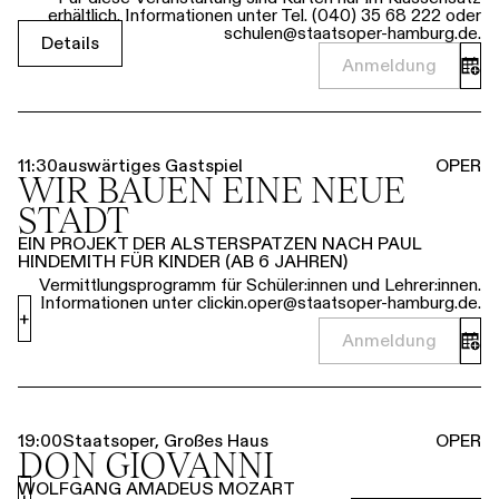
erhältlich. Informationen unter Tel. (040) 35 68 222 oder
schulen@staatsoper-hamburg.de.
Details
Anmeldung
11:30
auswärtiges Gastspiel
OPER
WIR BAUEN EINE NEUE
STADT
EIN PROJEKT DER ALSTERSPATZEN NACH PAUL
HINDEMITH FÜR KINDER (AB 6 JAHREN)
Vermittlungsprogramm für Schüler:innen und Lehrer:innen.
Informationen unter clickin.oper@staatsoper-hamburg.de.
+
Anmeldung
19:00
Staatsoper, Großes Haus
OPER
DON GIOVANNI
WOLFGANG AMADEUS MOZART
+