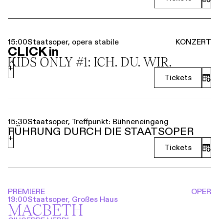
15:00
Staatsoper, opera stabile
KONZERT
CLICK in
KIDS ONLY #1: ICH. DU. WIR.
+
Tickets
15:30
Staatsoper, Treffpunkt: Bühneneingang
FÜHRUNG DURCH DIE STAATSOPER
+
Tickets
PREMIERE
OPER
19:00
Staatsoper, Großes Haus
MACBETH