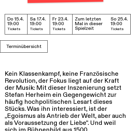
Führungen
Jobs
Kontakt
Do 15.4.
Sa 17.4.
Fr 23.4.
Zum letzten
So 25.4.
Termine & Tickets
19:00
19:00
19:00
Mal in dieser
19:00
Spielzeit
Tickets
Tickets
Tickets
Tickets
Terminübersicht
Kein Klassenkampf, keine Französische
Revolution, der Fokus liegt auf der Kraft
der Musik: Mit dieser Inszenierung setzt
Stefan Herheim ein Gegengewicht zur
häufig hochpolitischen Lesart dieses
Stücks. Was ihn interessiert, ist der
„Egoismus als Antrieb der Welt, aber auch
als Voraussetzung der Liebe“. Und weil
sich im Bühnenbild aus 1500