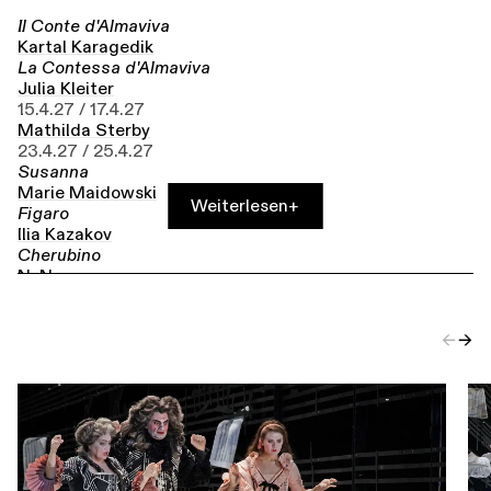
Il Conte d'Almaviva
Kartal Karagedik
La Contessa d'Almaviva
Julia Kleiter
15.4.27 /
17.4.27
Mathilda Sterby
23.4.27 /
25.4.27
Susanna
Marie Maidowski
Weiterlesen
+
Figaro
Ilia Kazakov
Cherubino
N. N.
Marcellina
Brigitta Listra
Basilio
←
→
Colin Aikins
Don Curzio
Kang Seo
Bartolo
Tigran Martiros­sian
Antonio
Ferdinand Muradyan