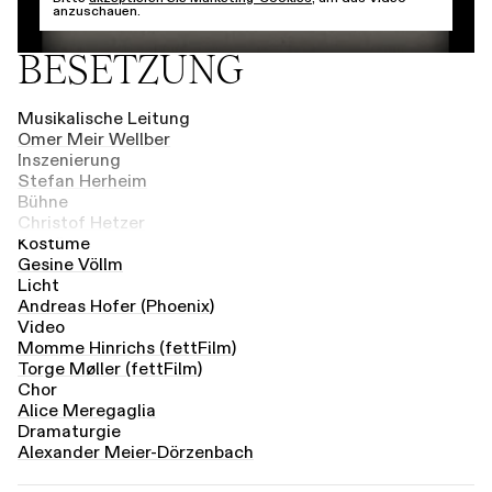
anzuschauen.
BESETZUNG
Musikalische Leitung
Omer Meir Wellber
Inszenierung
Stefan Herheim
Bühne
Christof Hetzer
Kostüme
Gesine Völlm
Licht
Andreas Hofer (Phoenix)
Video
Momme Hinrichs (fettFilm)
Torge Møller (fettFilm)
Chor
Alice Merega­glia
Dramaturgie
Alexander Meier-Dörzen­bach