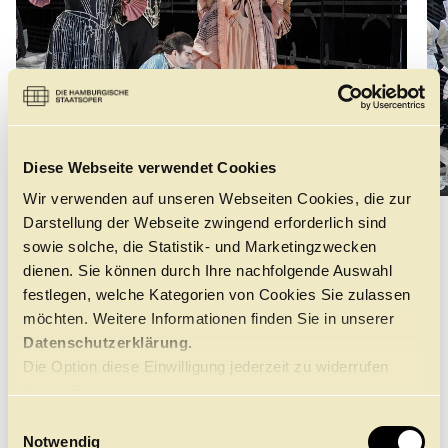
Barbarina
N. N.
Chor der Hamburgischen Staatsoper
Philhar­mo­nisches Staats­orchester Hamburg
Diese Webseite verwendet Cookies
©
Wir verwenden auf unseren Webseiten Cookies, die zur
Darstellung der Webseite zwingend erforderlich sind
DAS STÜCK
sowie solche, die Statistik- und Marketingzwecken
dienen. Sie können durch Ihre nachfolgende Auswahl
festlegen, welche Kategorien von Cookies Sie zulassen
SPIELSTÄTTE
möchten. Weitere Informationen finden Sie in unserer
Staatsoper, Großes Haus
Datenschutzerklärung.
DAUER
210 Min,
15.4. /
17.4. /
1
Die Option diese Einwilligung jederzeit zu widerrufen
150 Min,
23.4.
finden Sie
PAUSE
hier.
E
Eine Pause von 25 Minuten nach dem zweiten Akt (nach
Notwendig
ca. 110 Minuten)
i