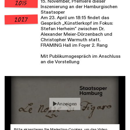
15. November, Premiere dieser
2015
Inszenierung an der Hamburgischen
Staatsoper
Am 23. April um 18:15 findet das
2027
Gespräch „Künstlerkopf im Fokus:
Stefan Herheim“ zwischen
Dr.
Alexander Meier-Dörzenbach
und
Christopher Warmuth
statt.
FRAMING Hall im Foyer 2. Rang
Mit Publikumsgespräch im Anschluss
an die Vorstellung
Anzeigen
Bitte
akzeptieren Sie Marketing-Cookies
, um das Video