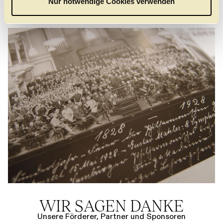
Nur notwendige Cookies verwenden
h
l
WIR SAGEN DANKE
Unsere Förderer, Partner und Sponsoren