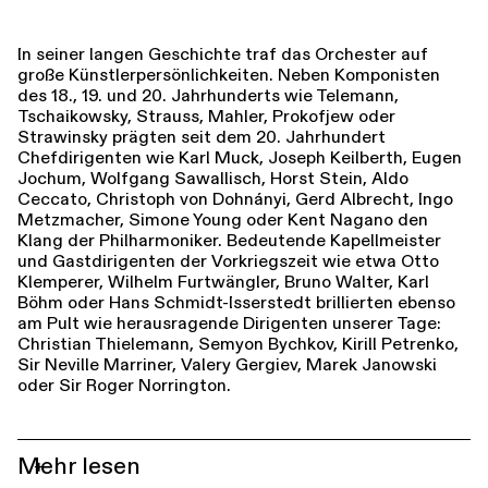
In seiner langen Geschichte traf das Orchester auf
große Künstlerpersönlichkeiten. Neben Komponisten
des 18., 19. und 20. Jahrhunderts wie Telemann,
Tschaikowsky, Strauss, Mahler, Prokofjew oder
Strawinsky prägten seit dem 20. Jahrhundert
Chefdirigenten wie Karl Muck, Joseph Keilberth, Eugen
Jochum, Wolfgang Sawallisch, Horst Stein, Aldo
Ceccato, Christoph von Dohnányi, Gerd Albrecht, Ingo
Metzmacher, Simone Young oder Kent Nagano den
Klang der Philharmoniker. Bedeutende Kapellmeister
und Gastdirigenten der Vorkriegszeit wie etwa Otto
Klemperer, Wilhelm Furtwängler, Bruno Walter, Karl
Böhm oder Hans Schmidt-Isserstedt brillierten ebenso
am Pult wie herausragende Dirigenten unserer Tage:
Christian Thielemann, Semyon Bychkov, Kirill Petrenko,
Sir Neville Marriner, Valery Gergiev, Marek Janowski
oder Sir Roger Norrington.
Mehr lesen
+