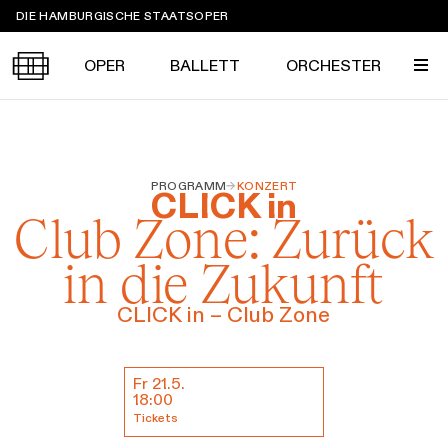
Sprungmarken
DIE HAMBURGISCHE STAATSOPER
OPER
BALLETT
ORCHESTER
Tickets &
PROGRAMM
→
KONZERT
Suche
Ihr Besuch
CLICK in
Termine
Club Zone: Zurück
KALENDER
in die Zukunft
PROGRAMM
Alle
Oper
Ballett
Konzert
ÜBER UNS
CLICK in – Club Zone
Spielzeit 2026/2027
Premieren
SERVICE
Repertoire
Konzerte
Festivals
Oper
Fr 21.5.
Ballett
Orchester
Termine & Tickets
18:00
DANKE
MEIN KONTO
Tickets
CLICK in
Die Hamburgische Staatsoper
Tickets & Preise
Ihr Besuch
Abos