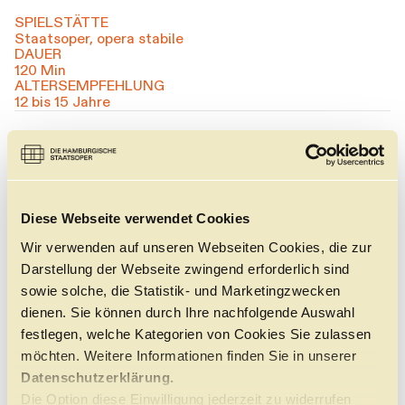
SPIELSTÄTTE
Staatsoper, opera stabile
DAUER
120 Min
ALTERSEMPFEHLUNG
12 bis 15 Jahre
Für unser Format CLICK in – CLUB ZONE verwandelt
sich die opera stabile in einen Club. Hier können sich alle
zwischen 12 und 15 Jahren selbstbestimmt durch den
Abend bewegen. Neben der Concert ZONE, in der kleine
Ensembles des Philharmonischen Staatsorchesters
Diese Webseite verwendet Cookies
musikalische Experimente wagen, legt unser
hauseigener DJ in der Dance ZONE die passenden
Wir verwenden auf unseren Webseiten Cookies, die zur
Beats dazu auf. Dieser gibt dann auch sein Pult frei für
Darstellung der Webseite zwingend erforderlich sind
alle, die schon immer selbst an die Regler wollten. Und
sowie solche, die Statistik- und Marketingzwecken
wenn es eine Pause braucht: In unserer Chill ZONE kann
gemeinsam entspannt und sich ausgetauscht werden.
dienen. Sie können durch Ihre nachfolgende Auswahl
Zusätzlich gibt es im Foyer kostenlose alkoholfreie
festlegen, welche Kategorien von Cookies Sie zulassen
Getränke und Snacks!
möchten. Weitere Informationen finden Sie in unserer
Datenschutzerklärung.
CLICK in – CLUB ZONE ist frei von Ritualen. In dieser
Reihe geht es um ein intensives Erleben von Musik –
Die Option diese Einwilligung jederzeit zu widerrufen