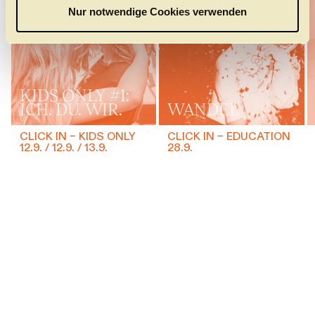
a
Nur notwendige Cookies verwenden
h
l
KIDS ONLY #1:
ICH. DU. WIR.
WANDEL
CLICK IN – KIDS ONLY
CLICK IN – EDUCATION
12.9.
12.9.
13.9.
28.9.