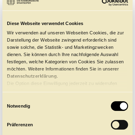
Jeden Monat sind bei ausgewählten Vorstellungen die
Führungen
Jobs
Kontakt
Tickets um 50% günstiger! Dieses Angebot gilt für
unsere Gesamt-Newsletter-Abonnent:innen. Immer
nach Verfügbarkeit der Tickets in den Kategorien 1-5, in
Diese Webseite verwendet Cookies
der Elbphilharmonie in den Platzgruppen 1 und 2, nur
online buchbar und nicht kumulierbar mit anderen
Wir verwenden auf unseren Webseiten Cookies, die zur
Rabatten.
Darstellung der Webseite zwingend erforderlich sind
sowie solche, die Statistik- und Marketingzwecken
dienen. Sie können durch Ihre nachfolgende Auswahl
festlegen, welche Kategorien von Cookies Sie zulassen
GESAMT-NEWSLETTER
möchten. Weitere Informationen finden Sie in unserer
Unser 14-tägiger Gesamt-Newsletter vereint Oper,
Ballett, Orchester und das Familien-
Datenschutzerklärung.
& Vermittlungsprogramm CLICK in. Außerdem
Die Option diese Einwilligung jederzeit zu widerrufen
informieren wir Sie darin über unsere aktuellen
Ticketdeals.
finden Sie
hier.
E
Einer für Alle. Und nichts mehr verpassen? Probieren
Sie‘s aus!
Notwendig
i
n
w
Präferenzen
i