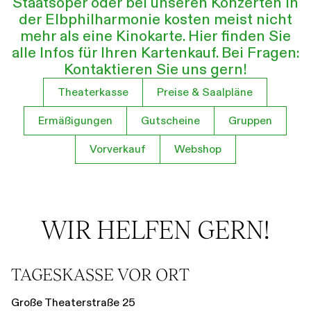
Staatsoper oder bei unseren Konzerten in
Führungen
Jobs
Kontakt
der Elbphilharmonie kosten meist nicht
mehr als eine Kinokarte. Hier finden Sie
alle Infos für Ihren Kartenkauf. Bei Fragen:
Kontaktieren Sie uns gern!
Theaterkasse
Preise & Saalpläne
Ermäßigungen
Gutscheine
Gruppen
Vorverkauf
Webshop
Theaterkasse
Preise & Saalpläne
Ermäßigungen
WIR HELFEN GERN!
TAGESKASSE VOR ORT
Große Theaterstraße 25