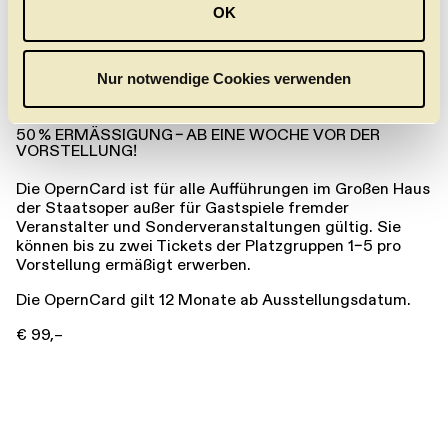
OK
s
w
a
Nur notwendige Cookies verwenden
OPERNCARD
h
l
50 % ERMÄSSIGUNG – AB EINE WOCHE VOR DER V
ORSTELLUNG!
Die OpernCard ist für alle Aufführungen im Großen Haus
der ­Staatsoper außer für Gastspiele fremder
Veranstalter und Sonderveranstaltungen gültig. Sie
können bis zu zwei Tickets der Platz­gruppen 1–5 pro
Vorstellung ermäßigt erwerben.
Die OpernCard ­gilt 12 Monate ab Ausstellungsdatum.
€ 99,–