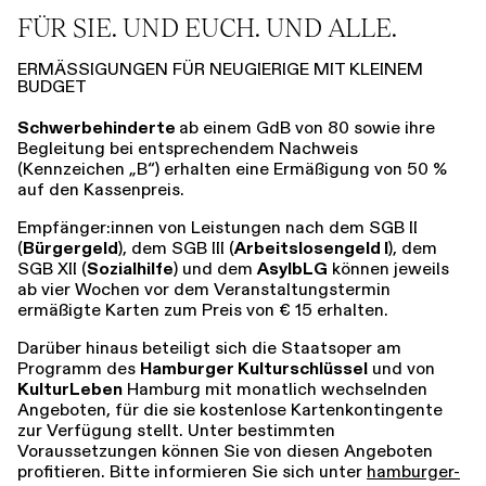
FÜR SIE. UND EUCH. UND ALLE.
ERMÄSSIGUNGEN FÜR NEUGIERIGE MIT KLEINEM B
UDGET
Schwerbehinderte
ab einem GdB von 80 sowie ihre
Begleitung bei entsprechendem Nachweis
(Kennzeichen „B“) erhalten eine Ermäßigung von 50 %
auf den Kassenpreis.
Empfänger:innen von Leistungen nach dem SGB II
(
Bürgergeld
), dem SGB III (
Arbeitslosengeld I
), dem
SGB XII (
Sozialhilfe
) und dem
AsylbLG
können jeweils
ab vier Wochen vor dem Veranstaltungstermin
ermäßigte Karten zum Preis von € 15 erhalten.
Darüber hinaus beteiligt sich die Staatsoper am
Programm des
Hamburger Kulturschlüssel
und von
KulturLeben
Hamburg mit monatlich wechselnden
Angeboten, für die sie kostenlose Kartenkontingente
zur Verfügung stellt. Unter bestimmten
Voraussetzungen können Sie von diesen Angeboten
profitieren. Bitte informieren Sie sich unter
hamburger-