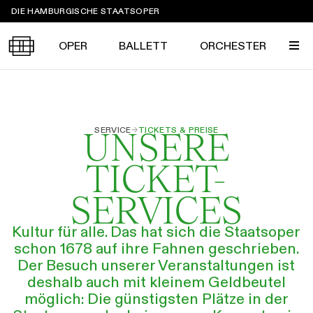
Sprungmarken
DIE HAMBURGISCHE STAATSOPER
OPER
BALLETT
ORCHESTER
Tickets &
SERVICE
→
TICKETS & PREISE
UNSERE
Suche
Ihr Besuch
Termine
KALENDER
TICKET-
PROGRAMM
SERVICES
Alle
Oper
Ballett
Konzert
ÜBER UNS
Kultur für alle. Das hat sich die Staatsoper
Spielzeit 2026/2027
Premieren
schon 1678 auf ihre Fahnen geschrieben.
SERVICE
Der Besuch unserer Veranstaltungen ist
Repertoire
Konzerte
Festivals
Oper
Ballett
Orchester
deshalb auch mit kleinem Geldbeutel
DANKE
MEIN KONTO
CLICK in
möglich: Die günstigsten Plätze in der
Die Hamburgische Staatsoper
Tickets & Preise
Ihr Besuch
Abos