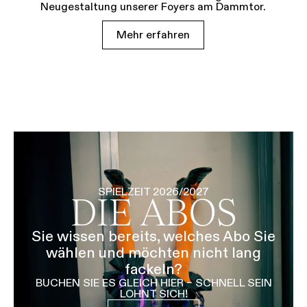
Neugestaltung unserer Foyers am Dammtor.
Mehr erfahren
SPIELZEIT 2026/2027
DIE ABOS
Sie wissen bereits, welches Abo Sie
wählen und möchten nicht lang
fackeln?
BUCHEN SIE ES GLEICH HIER – SCHNELL SEIN
LOHNT SICH!