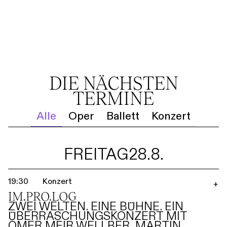
DIE NÄCHSTEN
TERMINE
Alle
Oper
Ballett
Konzert
FREITAG
28.8.
19:30
Konzert
+
IM.PRO.LOG
ZWEI WELTEN. EINE BÜHNE. EIN
ÜBERRASCHUNGSKONZERT MIT
OMER MEIR WELLBER, MARTIN