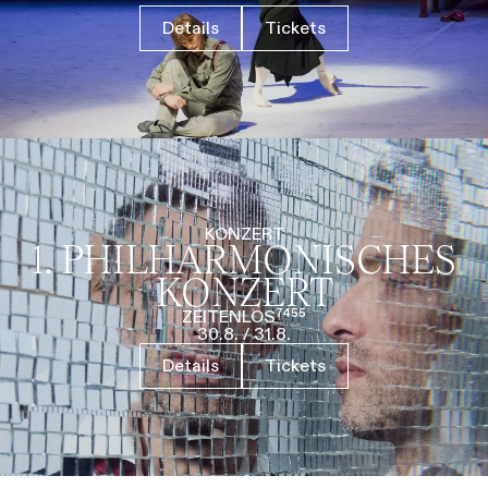
Details
Tickets
KONZERT
1. PHILHARMO­NISCHES
KONZERT
ZEITENLOS⁷⁴⁵⁵
30.8.
/
31.8.
Details
Tickets