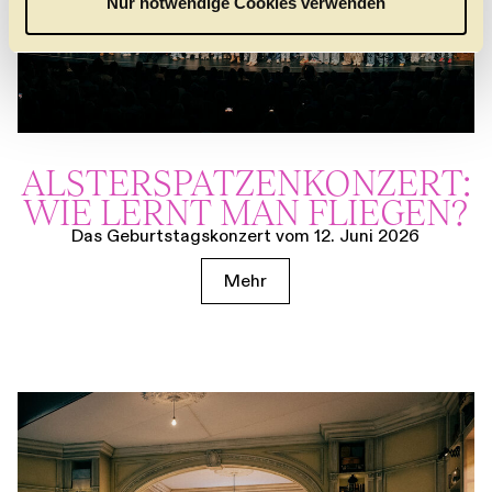
Nur notwendige Cookies verwenden
h
l
ALSTER­SPATZEN­KONZERT:
WIE LERNT MAN FLIEGEN?
Das Geburtstagskonzert vom 12. Juni 2026
Mehr