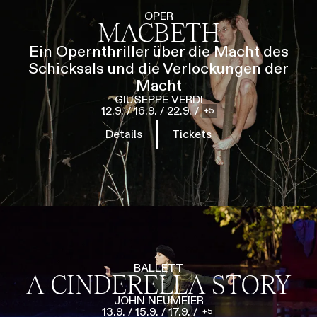
Führungen
Jobs
Kontakt
OPER
MACBETH
Ein Opernthriller über die Macht des
Schicksals und die Verlockungen der
Macht
GIUSEPPE VERDI
12.9.
/
16.9.
/
22.9.
/
5
Details
Tickets
BALLETT
A CINDERELLA STORY
JOHN NEUMEIER
13.9.
/
15.9.
/
17.9.
/
5