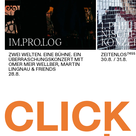
1. PHI
NISCHE
IM.PRO.LOG
KONZE
ZWEI WELTEN. EINE BÜHNE. EIN
ZEITENLOS⁷⁴⁵⁵
ÜBERRASCHUNGSKONZERT MIT
30.8.
31.8.
OMER MEIR WELLBER, MARTIN
LINGNAU & FRIENDS
28.8.