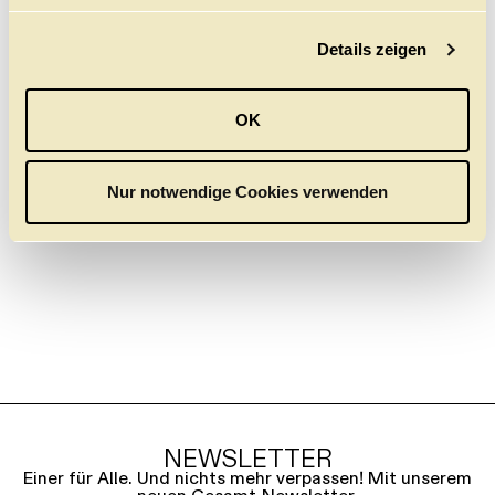
g
Details zeigen
s
STÜCKE
a
RUSLAN UND
u
LJUDMILA
OK
s
MICHAIL GLINKA
w
29.11.
6.12.
8.12.
10.12.
a
Nur notwendige Cookies verwenden
h
l
NEWSLETTER
Einer für Alle. Und nichts mehr verpassen! Mit unserem