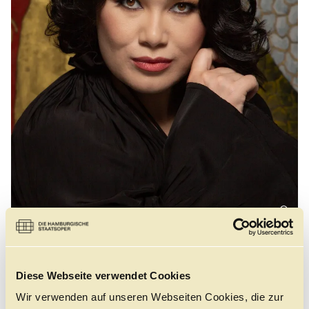
Führungen
Jobs
Kontakt
©
Barno Ismatullaeva, geboren in Marhamat, Usbekistan,
Diese Webseite verwendet Cookies
studierte Gesang am Staatlichen Konservatorium in
Wir verwenden auf unseren Webseiten Cookies, die zur
Taschkent. Erste Engagements führten sie an das