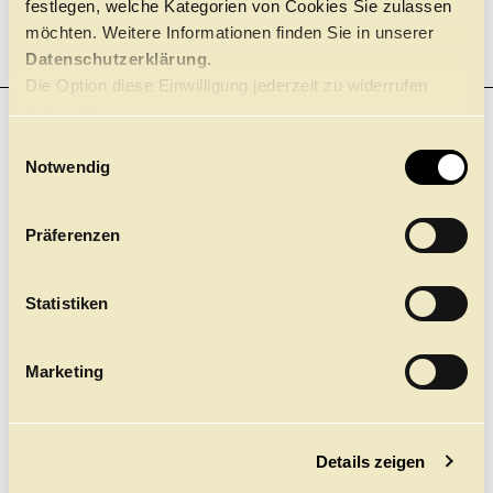
festlegen, welche Kategorien von Cookies Sie zulassen
möchten. Weitere Informationen finden Sie in unserer
Datenschutzerklärung.
Die Option diese Einwilligung jederzeit zu widerrufen
finden Sie
hier.
E
Notwendig
i
n
PHILHARMONISCHES
w
Präferenzen
i
STAATSORCHESTER
l
HAMBURG
l
Statistiken
i
g
Marketing
u
n
g
Folgende Stellen (m/w/d) sind zu
Details zeigen
s
besetzen:
a