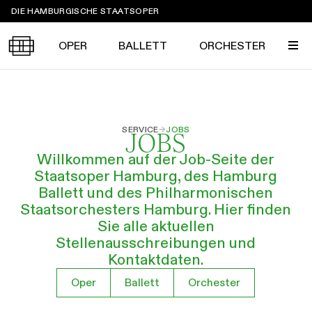
Sprungmarken
DIE HAMBURGISCHE STAATSOPER
OPER
BALLETT
ORCHESTER
Tickets &
SERVICE
→
JOBS
Suche
Ihr Besuch
JOBS
Termine
KALENDER
Willkommen auf der Job-Seite der
Staatsoper Hamburg, des Hamburg
PROGRAMM
Ballett und des Philharmonischen
Alle
Oper
Ballett
Konzert
Staatsorchesters Hamburg. Hier finden
ÜBER UNS
Sie alle aktuellen
Spielzeit 2026/2027
Premieren
Stellenausschreibungen und
SERVICE
Kontaktdaten.
Repertoire
Konzerte
Festivals
Oper
Ballett
Orchester
Oper
Ballett
Orchester
DANKE
MEIN KONTO
CLICK in
Die Hamburgische Staatsoper
Tickets & Preise
Ihr Besuch
Abos