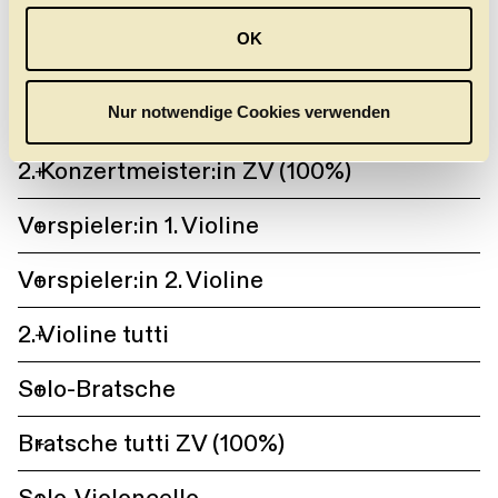
u
OK
s
ORCHESTER
w
a
Nur notwendige Cookies verwenden
h
l
2. Konzertmeister:in ZV (100%)
+
Vorspieler:in 1. Violine
+
Vorspieler:in 2. Violine
+
2. Violine tutti
+
Solo-Bratsche
+
Bratsche tutti ZV (100%)
+
Solo-Violoncello
+