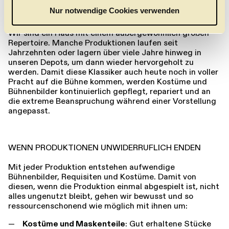
a
Nur notwendige Cookies verwenden
UNSER GROSSES REPERTOIRE
h
l
Wir sind ein Haus mit einem außergewöhnlich großen
Repertoire. Manche Produktionen laufen seit
Jahrzehnten oder lagern über viele Jahre hinweg in
unseren Depots, um dann wieder hervorgeholt zu
werden. Damit diese Klassiker auch heute noch in voller
Pracht auf die Bühne kommen, werden Kostüme und
Bühnenbilder kontinuierlich gepflegt, repariert und an
die extreme Beanspruchung während einer Vorstellung
angepasst.
WENN PRODUKTIONEN UNWIDERRUFLICH ENDEN
Mit jeder Produktion entstehen aufwendige
Bühnenbilder, Requisiten und Kostüme. Damit von
diesen, wenn die Produktion einmal abgespielt ist, nicht
alles ungenutzt bleibt, gehen wir bewusst und so
ressourcenschonend wie möglich mit ihnen um:
Kostüme und Maskenteile
: Gut erhaltene Stücke