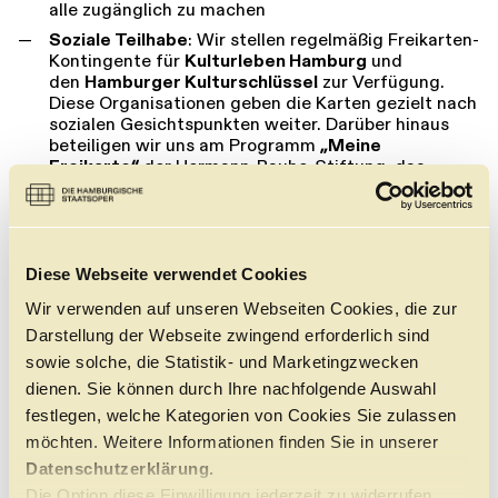
alle zugänglich zu machen
Soziale Teilhabe
: Wir stellen regelmäßig Freikarten-
Kontingente für
Kulturleben Hamburg
und
den
Hamburger Kulturschlüssel
zur Verfügung.
Diese Organisationen geben die Karten gezielt nach
sozialen Gesichtspunkten weiter. Darüber hinaus
beteiligen wir uns am Programm
„Meine
Freikarte“
der Hermann-Rauhe-Stiftung, das
Erstsemester-Studierenden den kostenfreien
Zugang zu Kulturveranstaltungen ermöglicht.
Mit dem
SNEAK KLUB
öffnen wir die Generalproben
der Staatsoper kostenlos für Schüler:innen,
Diese Webseite verwendet Cookies
Student:innen und Auszubildende.
Wir verwenden auf unseren Webseiten Cookies, die zur
Mit unserem Vermittlungs- und Familienprogramm
CLICK in
möchten wir die Verbindung zur
Darstellung der Webseite zwingend erforderlich sind
Hamburger Stadtgesellschaft stärken und noch
sowie solche, die Statistik- und Marketingzwecken
mehr Menschen für Oper und Musiktheater
dienen. Sie können durch Ihre nachfolgende Auswahl
begeistern. Das Programm richtet sich gezielt auch
festlegen, welche Kategorien von Cookies Sie zulassen
an Lehrende und Schulklassen.
möchten. Weitere Informationen finden Sie in unserer
Materialspenden
: Stoff- und Materialreste geben
wir an Hamburger Kitas weiter – für kreatives
Datenschutzerklärung.
Arbeiten mit Kindern
Die Option diese Einwilligung jederzeit zu widerrufen