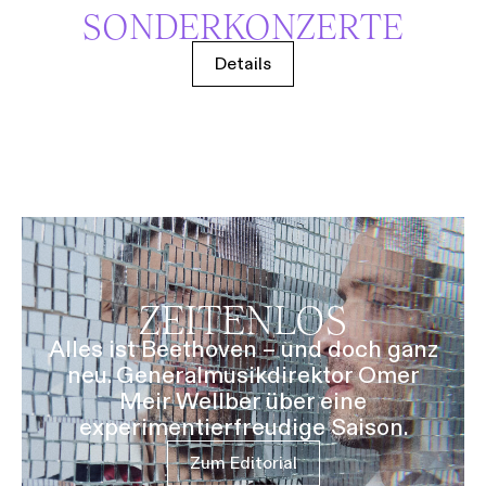
SONDERKONZERTE
Details
ZEITENLOS
Alles ist Beethoven – und doch ganz
neu. Generalmusikdirektor Omer
Meir Wellber über eine
experimentierfreudige Saison.
Zum Editorial