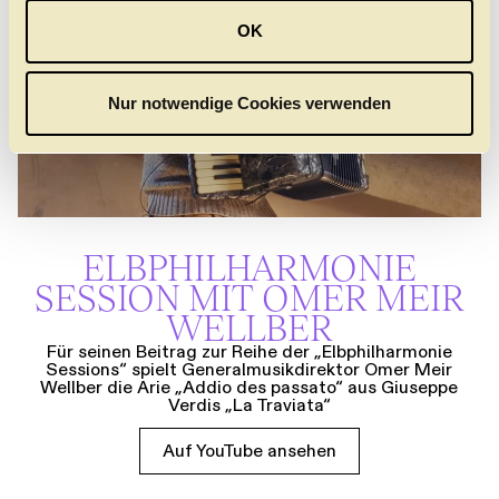
u
OK
s
w
a
Nur notwendige Cookies verwenden
h
l
ELBPHILHAR­MONIE
SESSION MIT OMER MEIR
WELLBER
Für seinen Beitrag zur Reihe der „Elbphilharmonie
Sessions“ spielt Generalmusikdirektor Omer Meir
Wellber die Arie „Addio des passato“ aus Giuseppe
Verdis „La Traviata“
Auf YouTube ansehen