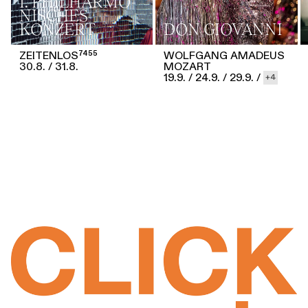
1. PHILHARMO­
NISCHES
KONZERT
DON GIOVANNI
ZEITENLOS⁷⁴⁵⁵
WOLFGANG AMADEUS
30.8.
31.8.
MOZART
19.9.
/
24.9.
/
29.9.
/
4