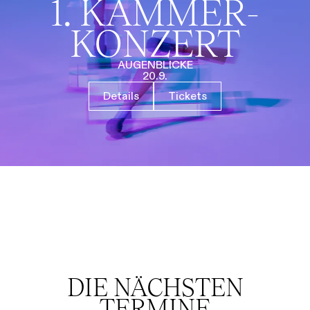
1. KAMMER­
Führungen
Jobs
Kontakt
KONZERT
AUGENBLICKE
20.9.
Details
Tickets
DIE NÄCHSTEN
TERMINE