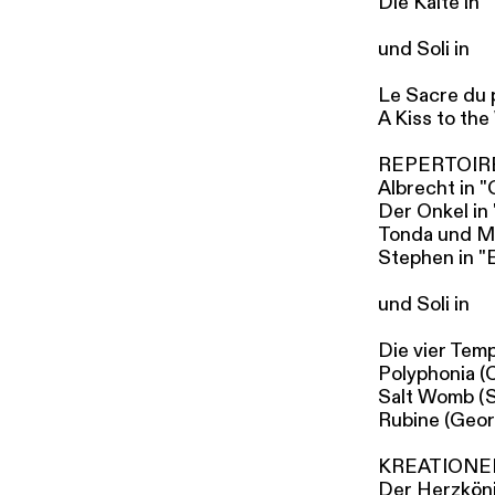
Die Kälte in 
und Soli in
Le Sacre du 
A Kiss to th
REPERTOIR
Albrecht in "
Der Onkel in
Tonda und Mi
Stephen in "E
und Soli in
Die vier Tem
Polyphonia (
Salt Womb (S
Rubine (Geor
KREATIONE
Der Herzköni