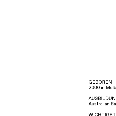
i
g
u
Tickets & Pr
n
g
s
a
u
s
w
a
h
l
GEBOREN
2000 in Melb
AUSBILDU
Australian Ba
WICHTIGST