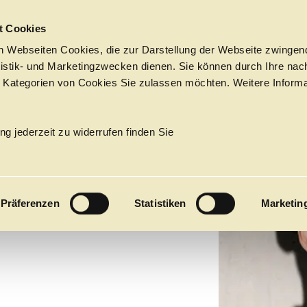
Sprungmarken
t Cookies
 Webseiten Cookies, die zur Darstellung der Webseite zwingend
atistik- und Marketingzwecken dienen. Sie können durch Ihre nac
 Kategorien von Cookies Sie zulassen möchten. Weitere Informa
IN
Tickets &
Suche
Ihr Besuch
Termine
ng jederzeit zu widerrufen finden Sie
KALENDER
UCCI
PROGRAM
Präferenzen
Statistiken
Marketin
Alle
Oper
Ballett
Konzert
ÜBER UNS
27
Premieren
Repertoire
Konzerte
Fes
Ballett
Orchester
Die Hamburgische Staa