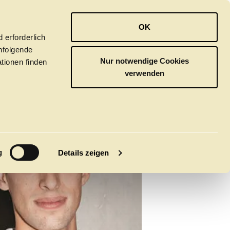
OPER
BALLETT
ORCHESTER
OK
 erforderlich
hfolgende
Nur notwendige Cookies
tionen finden
verwenden
M
g
Details zeigen
tivals
CLICK in
tsoper