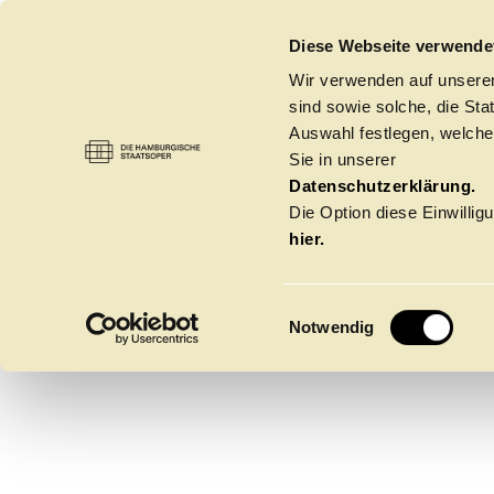
DIE HAMBURGISCHE STAATSOPER
Diese Webseite verwende
Wir verwenden auf unseren
sind sowie solche, die St
Auswahl festlegen, welche
Sie in unserer
JOAQU
BALLETT
→
ENSEMBLE
Datenschutzerklärung.
Die Option diese Einwilligu
hier.
ANGEL
E
Notwendig
Gruppentänzer
i
n
w
Spielzeit 2026/20
i
l
l
Oper