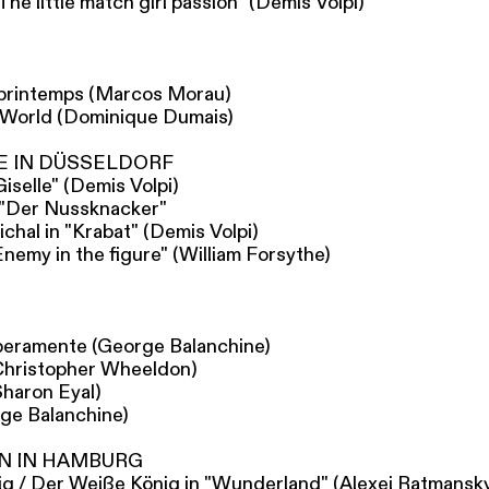
"The little match girl passion" (Demis Volpi)
printemps (Marcos Morau)
e World (Dominique Dumais)
E IN DÜSSELDORF
Giselle" (Demis Volpi)
 "Der Nussknacker"
chal in "Krabat" (Demis Volpi)
nemy in the figure" (William Forsythe)
peramente (George Balanchine)
Christopher Wheeldon)
haron Eyal)
ge Balanchine)
N IN HAMBURG
g / Der Weiße König in "Wunderland" (Alexei Ratmansk