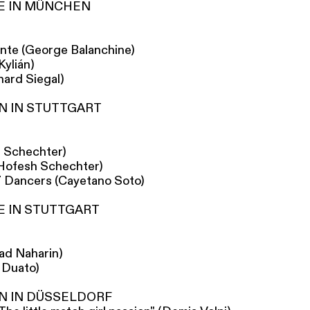
E IN MÜNCHEN
lante (George Balanchine)
 Kylián)
ard Siegal)
N IN STUTTGART
 Schechter)
Hofesh Schechter)
 7 Dancers (Cayetano Soto)
E IN STUTTGART
ad Naharin)
 Duato)
N IN DÜSSELDORF