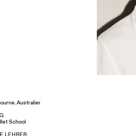
SERVICE
DANKE
MEIN KONTO
eise
Ihr Besuch
Abos
Führungen
Job
ourne. Australier
NG
llet School
E LEHRER