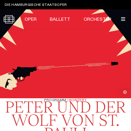
Sprungmarken
DIE HAMBURGISCHE STAATSOPER
OPER
BALLETT
ORCHESTER
Tickets &
Suche
Ihr Besuch
Termine
KALENDER
PROGRAMM
Alle
Oper
Ballett
Konzert
ÜBER UNS
©
Spielzeit 2026/2027
Premieren
PROGRAMM
→
KONZERT
PETER UND DER
SERVICE
Repertoire
Konzerte
Festivals
Oper
Ballett
Orchester
WOLF VON ST.
DANKE
MEIN KONTO
CLICK in
Die Hamburgische Staatsoper
Tickets & Preise
Ihr Besuch
Abos