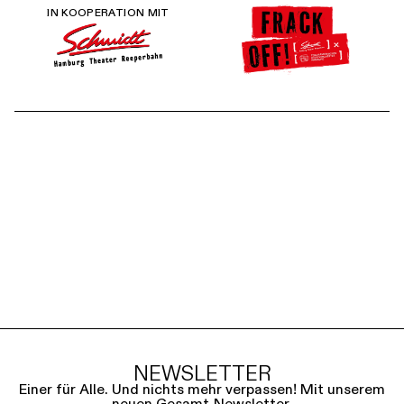
IN KOOPERATION MIT
Prokofjews Klassiker trifft St. Pauli – so hat man den
Kiez noch nie gehört. Seine Musik verleiht diesem
historischen Kriminalfall emotionale und überraschende
Perspektiven. Was für ein Auftakt für unsere
Kooperation
Frack off!
mit den Schmidt-Theatern!
Tickets erhalten Sie nicht über die Kassen der
Hamburgischen Staatsoper, sondern nur beim Schmidts
Tivoli direkt unter T: +49 (0)40 31 77 88 99.
NEWSLETTER
Einer für Alle. Und nichts mehr verpassen! Mit unserem
neuen Gesamt-Newsletter.