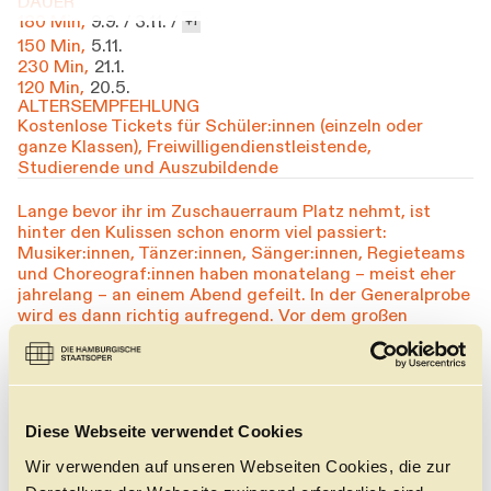
DAUER
180 Min,
9.9. /
3.11. /
1
150 Min,
5.11.
230 Min,
21.1.
120 Min,
20.5.
ALTERSEMPFEHLUNG
Kostenlose Tickets für Schüler:innen (einzeln oder
ganze Klassen), Freiwilligendienstleistende,
Studierende und Auszubildende
Lange bevor ihr im Zuschauerraum Platz nehmt, ist
hinter den Kulissen schon enorm viel passiert:
Musiker:innen, Tänzer:innen, Sänger:innen, Regieteams
und Choreograf:innen haben monatelang – meist eher
jahrelang – an einem Abend gefeilt. In der Generalprobe
wird es dann richtig aufregend. Vor dem großen
Premierenabend läuft hier alles komplett durch –
idealerweise ohne Stopp, ohne Neustart, ohne zweite
Chancen. Licht, Kostüme, Musik, Bewegung: alles greift
ineinander. Die Generalprobe ist der Moment, in dem
ein Stück zum ersten Mal so gezeigt wird, wie es später
Diese Webseite verwendet Cookies
auf der Bühne stehen wird – als letzter Probelauf, mit
allem, was dazugehört. Und dazu laden wir Euch
Wir verwenden auf unseren Webseiten Cookies, die zur
Weiterlesen
+
kostenfrei ein.