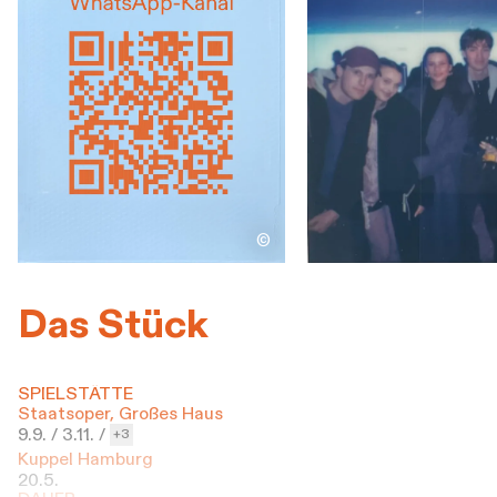
©
Das Stück
SPIELSTÄTTE
Staatsoper, Großes Haus
9.9. /
3.11. /
3
Kuppel Hamburg
20.5.