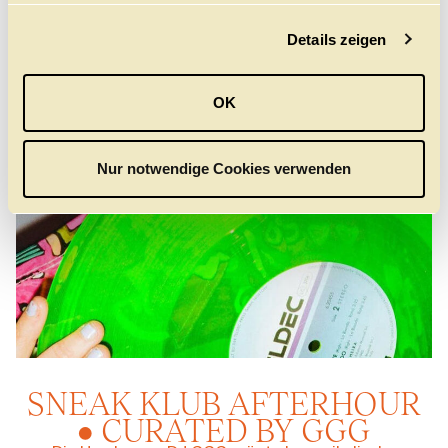
g
Details zeigen
s
a
u
OK
s
w
a
Nur notwendige Cookies verwenden
h
l
SNEAK KLUB AFTERHOUR
• CURATED BY GGG