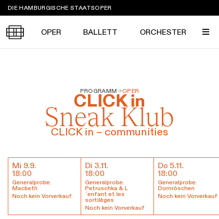
Sprungmarken
DIE HAMBURGISCHE STAATSOPER
OPER
BALLETT
ORCHESTER
Tickets &
PROGRAMM
→
OPER
Suche
Ihr Besuch
CLICK in
Termine
Sneak Klub
KALENDER
PROGRAMM
CLICK in – communities
Alle
Oper
Ballett
Konzert
ÜBER UNS
Mi 9.9.
Spielzeit 2026/2027
Di 3.11.
Premieren
Do 5.11.
Termine & Tickets
18:00
SERVICE
18:00
18:00
Generalprobe:
Generalprobe:
Generalprobe:
Repertoire
Konzerte
Festivals
Oper
Ballett
Orchester
Macbeth
Petruschka & L
Dornröschen
´enfant et les
Noch kein Vorverkauf
Noch kein Vorverkauf
sortilèges
DANKE
MEIN KONTO
CLICK in
Die Hamburgische Staatsoper
Noch kein Vorverkauf
Tickets & Preise
Ihr Besuch
Abos