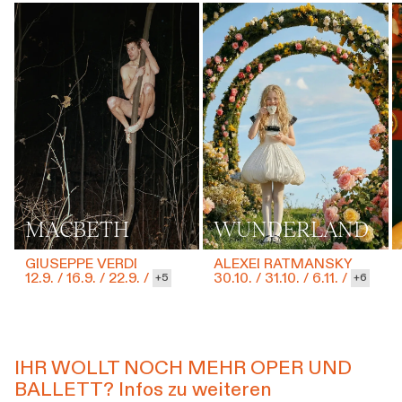
MACBETH
WUNDERLAND
GIUSEPPE VERDI
ALEXEI RATMANSKY
12.9.
/
16.9.
/
22.9.
/
30.10.
/
31.10.
/
6.11.
/
5
6
IHR WOLLT NOCH MEHR OPER UND
BALLETT? Infos zu weiteren