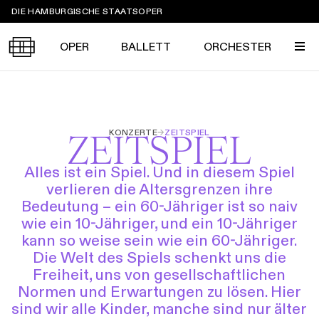
Sprungmarken
DIE HAMBURGISCHE STAATSOPER
OPER
BALLETT
ORCHESTER
Tickets &
KONZERTE
→
ZEITSPIEL
ZEITSPIEL
Suche
Ihr Besuch
Termine
KALENDER
Alles ist ein Spiel. Und in diesem Spiel
verlieren die Altersgrenzen ihre
PROGRAMM
Bedeutung – ein 60-Jähriger ist so naiv
Alle
Oper
Ballett
Konzert
wie ein 10-Jähriger, und ein 10-Jähriger
ÜBER UNS
kann so weise sein wie ein 60-Jähriger.
Spielzeit 2026/2027
Premieren
SERVICE
Die Welt des Spiels schenkt uns die
Repertoire
Konzerte
Festivals
Freiheit, uns von gesellschaftlichen
Oper
Ballett
Orchester
Normen und Erwartungen zu lösen. Hier
DANKE
MEIN KONTO
CLICK in
Die Hamburgische Staatsoper
Tickets & Preise
Ihr Besuch
Abos
sind wir alle Kinder, manche sind nur älter