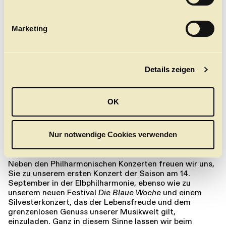
Tasten seines Instruments. Dieser musikalische Dialog
i
kann uns ganz neue Möglichkeiten eröffnen,
g
zeitgenössische Musik zu hören und dabei die
Marketing
künstlerischen Verwebungen zu spüren, die die
u
musikalischen Fäden durch die Jahrhunderte spannen.
n
g
Und was passiert mit den fehlenden Sätzen, fragen
Sie? Die möchten auch wir nicht missen. Im Rahmen
Details zeigen
s
einer Kooperation mit der Hochschule für Musik und
a
Theater Hamburg werden Dirigierstudierende zum
u
ersten Mal die Gelegenheit haben, unser Orchester zu
OK
s
leiten. Dabei werden wir uns in einem gemeinsamen
Proben- und Aufnahmeprozess intensiv mit all diesen
w
Sätzen beschäftigen und die Ergebnisse mit Ihnen
a
Nur notwendige Cookies verwenden
teilen – als kleines Spiel des Wiederentdeckens und als
h
Andenken an diese Spielzeit.
l
Neben den Philharmonischen Konzerten freuen wir uns,
Sie zu unserem ersten Konzert der Saison am 14.
September in der Elbphilharmonie, ebenso wie zu
unserem neuen Festival
Die Blaue Woche
und einem
Silvesterkonzert, das der Lebensfreude und dem
grenzenlosen Genuss unserer Musikwelt gilt,
einzuladen. Ganz in diesem Sinne lassen wir beim