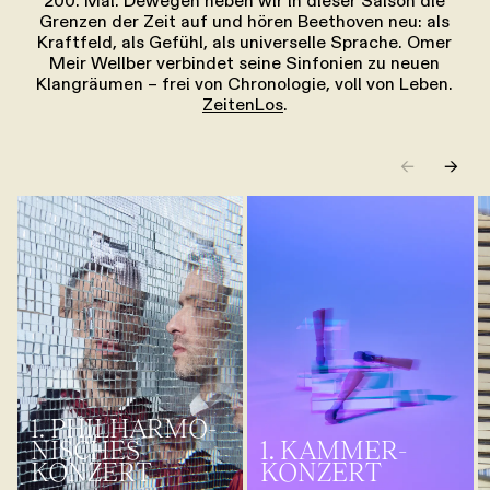
200. Mal. Dewegen heben wir in dieser Saison die
Grenzen der Zeit auf und hören Beethoven neu: als
Kraftfeld, als Gefühl, als universelle Sprache. Omer
Meir Wellber verbindet seine Sinfonien zu neuen
Klangräumen – frei von Chronologie, voll von Leben.
ZeitenLos
.
←
→
1. PHILHARMO­
NISCHES
1. KAMMER­
KONZERT
KONZERT