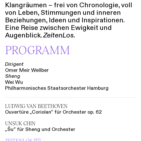
Klangräumen – frei von Chronologie, voll
von Leben, Stimmungen und inneren
Beziehungen, Ideen und Inspirationen.
Eine Reise zwischen Ewigkeit und
Augenblick.
ZeitenLos
.
PROGRAMM
Dirigent
Omer Meir Wellber
Sheng
Wei Wu
Philhar­mo­nisches Staats­orchester Hamburg
LUDWIG VAN BEETHOVEN
Ouvertüre „Coriolan“ für Orchester op. 62
UNSUK CHIN
„Šu“ für Sheng und Orchester
ZEITENLOS ⁴⁶⁷³