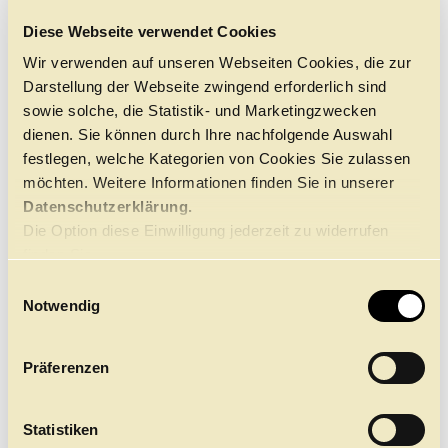
Letzte Arbeiten waren u. a. „Schutz vor der Zukunft“
Führungen
Jobs
Kontakt
Diese Webseite verwendet Cookies
(Wien),“ Oh, it’s like home“ (Köln), „Glaube Liebe
Hoffnung“ (Wien), „Plus Minus Null – Ein subpolares
Wir verwenden auf unseren Webseiten Cookies, die zur
Basislager“ (Nuuk). Seit Herbst 2013 unterrichtet er die
Darstellung der Webseite zwingend erforderlich sind
Studenten der Szenographie-Klasse der Akademie der
sowie solche, die Statistik- und Marketingzwecken
bildenden Künste Wien in Lichtdesign. An der
Staatsoper Hamburg ist er in dieser Spielzeit für das
dienen. Sie können durch Ihre nachfolgende Auswahl
Licht von „Le Nozze di Figaro“ verantwortlich.
festlegen, welche Kategorien von Cookies Sie zulassen
möchten. Weitere Informationen finden Sie in unserer
Datenschutzerklärung.
STÜCKE
Die Option diese Einwilligung jederzeit zu widerrufen
finden Sie
LE NOZZE DI FIGARO
hier.
E
WOLFGANG AMADEUS MOZART
Notwendig
15.4.
17.4.
23.4.
25.4.
i
n
w
Präferenzen
i
l
l
Statistiken