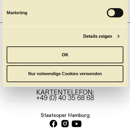
i
g
Marketing
u
n
g
NEWSLETTER
Details zeigen
s
Einer für Alle. Und nichts mehr verpassen! Mit unserem
a
neuen Gesamt-Newsletter.
u
OK
Jetzt anmelden
s
w
a
Nur notwendige Cookies verwenden
PRESSE
KONTAKT
DANKE
JOBS
h
l
KARTENTELEFON:
+49 (0) 40 35 68 68
Staatsoper Hamburg