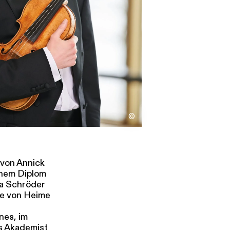
s
Kontakt
©
 von Annick
inem Diplom
ia Schröder
se von Heime
nes, im
s Akademist