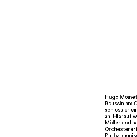
i
g
u
Tickets & Pr
n
g
s
a
u
s
w
a
h
l
Hugo Moinet,
Roussin am C
schloss er e
an. Hierauf 
Müller und s
Orchestererf
Philharmonis