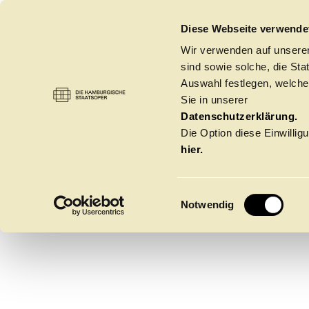
DIE HAMBURGISCHE STAATSOPER
Diese Webseite verwende
Wir verwenden auf unseren
sind sowie solche, die St
Auswahl festlegen, welche
Sie in unserer
HUGO 
ORCHESTER
→
ORCHESTER
Datenschutzerklärung.
Die Option diese Einwilligu
hier.
1. Violinen
E
Notwendig
i
n
w
Spielzeit 2026/20
i
l
l
Oper