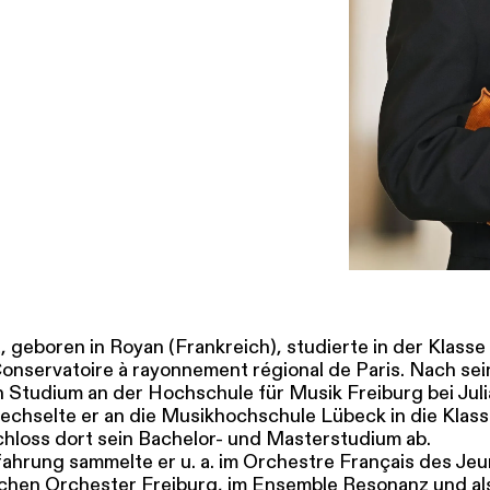
SERVICE
DANKE
MEIN KONTO
eise
Ihr Besuch
Abos
Führungen
Job
 geboren in Royan (Frankreich), studierte in der Klasse
onservatoire à rayonnement régional de Paris. Nach se
in Studium an der Hochschule für Musik Freiburg bei Jul
wechselte er an die Musikhochschule Lübeck in die Klas
chloss dort sein Bachelor- und Masterstudium ab.
ahrung sammelte er u. a. im Orchestre Français des Jeu
chen Orchester Freiburg, im Ensemble Resonanz und al