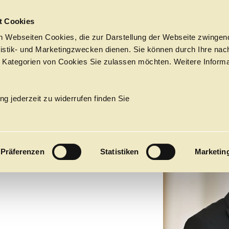
Sprungmarken
t Cookies
 Webseiten Cookies, die zur Darstellung der Webseite zwingend
atistik- und Marketingzwecken dienen. Sie können durch Ihre nac
 Kategorien von Cookies Sie zulassen möchten. Weitere Informa
MOINET
Tickets &
Suche
Ihr Besuch
Termine
ng jederzeit zu widerrufen finden Sie
KALENDER
PROGRAM
Präferenzen
Statistiken
Marketin
Alle
Oper
Ballett
Konzert
ÜBER UNS
27
Premieren
Repertoire
Konzerte
Fes
Ballett
Orchester
Die Hamburgische Staa