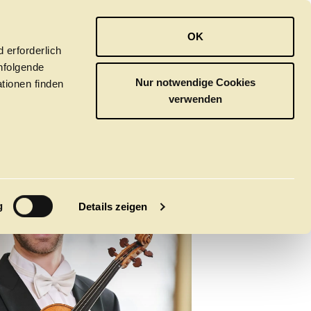
OPER
BALLETT
ORCHESTER
OK
 erforderlich
hfolgende
Nur notwendige Cookies
tionen finden
verwenden
M
g
Details zeigen
tivals
CLICK in
tsoper