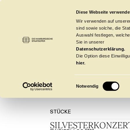
DIE HAMBURGISCHE STAATSOPER
Diese Webseite verwende
Wir verwenden auf unseren
sind sowie solche, die St
Auswahl festlegen, welche
Sie in unserer
GUY M
ORCHESTER
→
GASTSOLIST:INNEN
Datenschutzerklärung.
Die Option diese Einwilligu
hier.
Jazz-Klavier & Gesang
E
Notwendig
i
n
w
Spielzeit 2026/20
i
STÜCKE
l
SILVESTER­KONZER
l
Oper