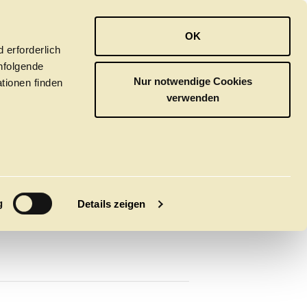
OPER
BALLETT
ORCHESTER
OK
 erforderlich
hfolgende
Nur notwendige Cookies
tionen finden
verwenden
M
g
Details zeigen
tivals
CLICK in
tsoper