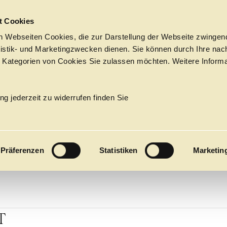
Sprungmarken
t Cookies
 Webseiten Cookies, die zur Darstellung der Webseite zwingend
atistik- und Marketingzwecken dienen. Sie können durch Ihre nac
 Kategorien von Cookies Sie zulassen möchten. Weitere Informa
INTUS
Tickets &
Suche
Ihr Besuch
Termine
ng jederzeit zu widerrufen finden Sie
KALENDER
PROGRAM
Präferenzen
Statistiken
Marketin
Alle
Oper
Ballett
Konzert
ÜBER UNS
27
Premieren
Repertoire
Konzerte
Fes
T
Ballett
Orchester
Die Hamburgische Staa