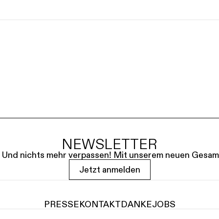
SERVICE
DANKE
MEIN KONTO
eise
Ihr Besuch
Abos
Führungen
Job
NEWSLETTER
le. Und nichts mehr verpassen! Mit unserem neuen Gesam
Jetzt anmelden
PRESSE
KONTAKT
DANKE
JOBS