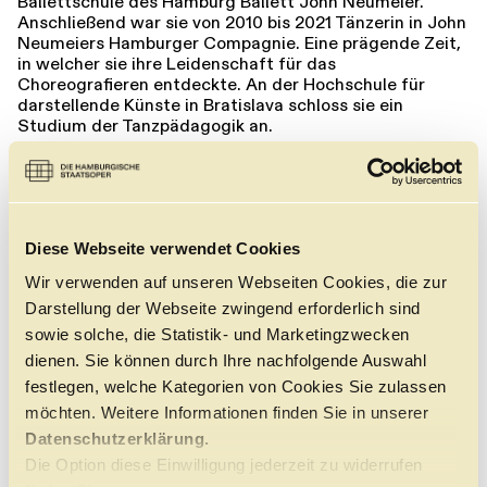
Ballettschule des Hamburg Ballett John Neumeier.
Anschließend war sie von 2010 bis 2021 Tänzerin in John
Neumeiers Hamburger Compagnie. Eine prägende Zeit,
in welcher sie ihre Leidenschaft für das
Choreograﬁeren entdeckte. An der Hochschule für
darstellende Künste in Bratislava schloss sie ein
Studium der Tanzpädagogik an.
Paulin nutzt seither ihre wiedererkennbare
Tanzsprache, die von klassischen und zeitgenössischen
Elementen geprägt ist, stets mit dem Ziel,
Handlungsballette zu kreieren. Ihre Choreografie Oratio
Diese Webseite verwendet Cookies
im Rahmen des Hamburger Ballettabends Junge
Choreografen 2016 war der Anfang ihrer Karriere als
Wir verwenden auf unseren Webseiten Cookies, die zur
vielgefragte Choreografin. Über 20 Stück-Kreationen
Darstellung der Webseite zwingend erforderlich sind
führten sie seitdem nach Italien, Kanada, Tschechien,
Österreich, in die Slowakei, Kasachstan, Großbritannien
sowie solche, die Statistik- und Marketingzwecken
und durch Deutschland.
dienen. Sie können durch Ihre nachfolgende Auswahl
festlegen, welche Kategorien von Cookies Sie zulassen
Inspiration für ihre Choreografien findet Kristina Paulin
möchten. Weitere Informationen finden Sie in unserer
vor allem im kreativen Austausch mit den Tänzer:innen.
Ihre Stoffe schöpft sie meist aus Literatur (u. a.
Das
Datenschutzerklärung.
Schloss
(Franz Kafka) für das Staatsballett Karlsruhe
Die Option diese Einwilligung jederzeit zu widerrufen
2024,
Sonnets of Michelangelo
am Theater Kiel 2022,