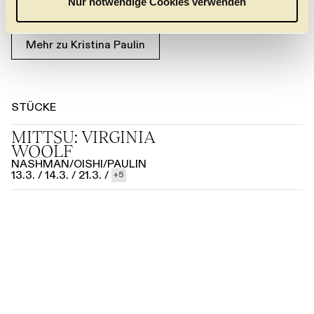
Nur notwendige Cookies verwenden
Lebenswerk.
h
l
Mehr zu Kristina Paulin
STÜCKE
MITTSU: VIRGINIA
WOOLF
NASHMAN/OISHI/PAULIN
13.3.
/
14.3.
/
21.3.
/
5