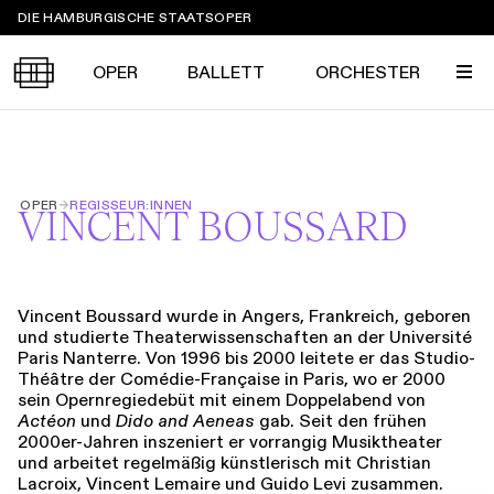
Sprungmarken
DIE HAMBURGISCHE STAATSOPER
OPER
BALLETT
ORCHESTER
Tickets &
OPER
→
REGISSEUR:INNEN
Suche
Ihr Besuch
VINCENT BOUSSARD
Termine
KALENDER
PROGRAMM
Vincent Boussard wurde in Angers, Frankreich, geboren
Alle
Oper
Ballett
Konzert
und studierte Theaterwissenschaften an der Université
ÜBER UNS
Paris Nanterre. Von 1996 bis 2000 leitete er das Studio-
Spielzeit 2026/2027
Premieren
Théâtre der Comédie-Française in Paris, wo er 2000
SERVICE
sein Opernregiedebüt mit einem Doppelabend von
Repertoire
Konzerte
Festivals
Actéon
und
Dido and Aeneas
gab. Seit den frühen
Oper
Ballett
Orchester
2000er-Jahren inszeniert er vorrangig Musiktheater
DANKE
MEIN KONTO
und arbeitet regelmäßig künstlerisch mit Christian
CLICK in
Die Hamburgische Staatsoper
Tickets & Preise
Ihr Besuch
Abos
Lacroix, Vincent Lemaire und Guido Levi zusammen.