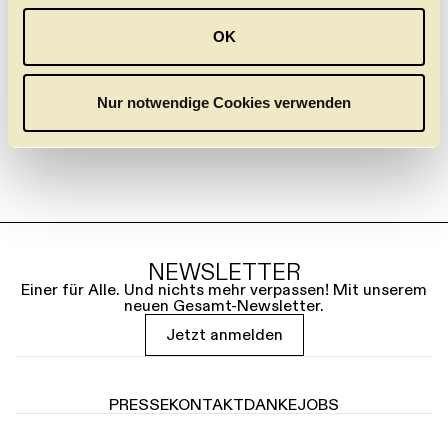
28.1.
6.2.
13.2.
u
OK
s
w
a
Nur notwendige Cookies verwenden
h
l
NEWSLETTER
Einer für Alle. Und nichts mehr verpassen! Mit unserem
neuen Gesamt-Newsletter.
Jetzt anmelden
PRESSE
KONTAKT
DANKE
JOBS