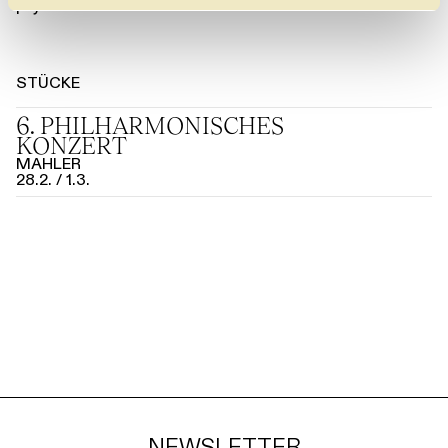
psychische Gesundheit zu fördern.
l
STÜCKE
6. PHILHARMO­NISCHES
KONZERT
MAHLER
28.2.
1.3.
NEWSLETTER