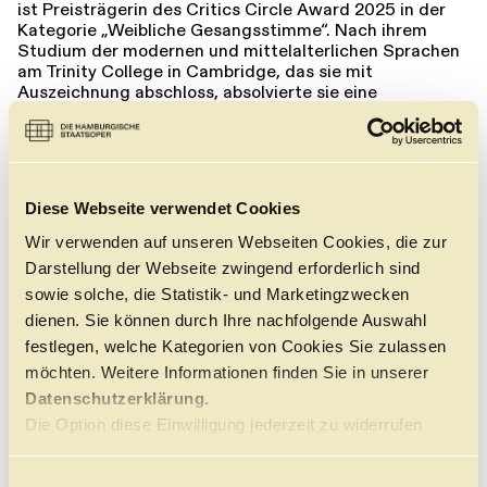
ist Preisträgerin des Critics Circle Award 2025 in der
Kategorie „Weibliche Gesangsstimme“. Nach ihrem
Studium der modernen und mittelalterlichen Sprachen
am Trinity College in Cambridge, das sie mit
Auszeichnung abschloss, absolvierte sie eine
Ausbildung an der Guildhall School of Music & Drama,
wo sie ein Stipendium erhielt.
In der Spielzeit 2025/26 gab sie ihre Hausdebüts bei
den Salzburger Osterfestspielen als Floßhilde in
Das
Diese Webseite verwendet Cookies
Rheingold
unter Kirill Petrenko, an der Bayerischen
Staatsoper als Lady Toodle in
Die Englische Katze
unter
Wir verwenden auf unseren Webseiten Cookies, die zur
Katharina Wincor sowie als Cornelia in
Giulio Cesare
Darstellung der Webseite zwingend erforderlich sind
beim Grange Festival unter Christian Curnyn.
sowie solche, die Statistik- und Marketingzwecken
Auf der Konzertbühne war sie in Elgars
The Dream of
dienen. Sie können durch Ihre nachfolgende Auswahl
Gerontius
mit dem City of Birmingham Symphony
festlegen, welche Kategorien von Cookies Sie zulassen
Orchestra und dem Royal Liverpool Philharmonic
möchten. Weitere Informationen finden Sie in unserer
Orchestra, in
Sea Pictures
mit dem Royal Philharmonic
Datenschutzerklärung.
Orchestra sowie in Händels
Messias
mit dem
Orchestra of the Age of Enlightenment, dem Irish
Die Option diese Einwilligung jederzeit zu widerrufen
Baroque Orchestra und dem Tampere Philharmonic
finden Sie
Orchestra zu erleben.
hier.
E