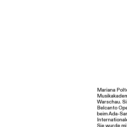
i
g
u
Tickets & Pr
n
g
s
a
u
s
w
a
h
l
Mariana Polt
Musikakademi
Warschau. Sie
Belcanto Oper
beim Ada-Sar
Internation
Sie wurde mi