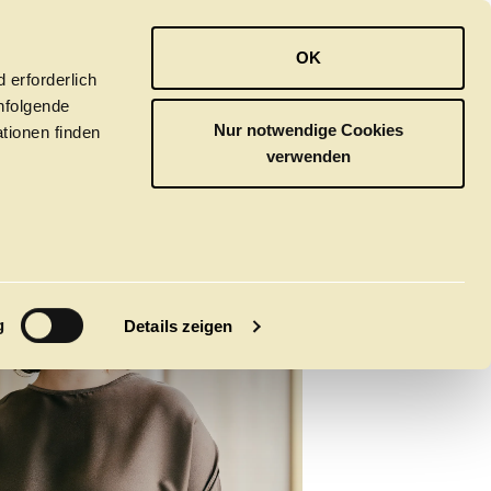
OPER
BALLETT
ORCHESTER
OK
 erforderlich
hfolgende
Nur notwendige Cookies
tionen finden
verwenden
M
g
Details zeigen
tivals
CLICK in
tsoper