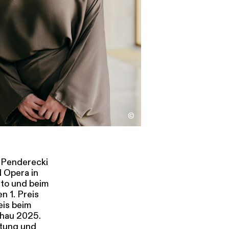
s
Kontakt
©
f Penderecki
 Opera in
eto und beim
n 1. Preis
eis beim
hau 2025.
ftung und