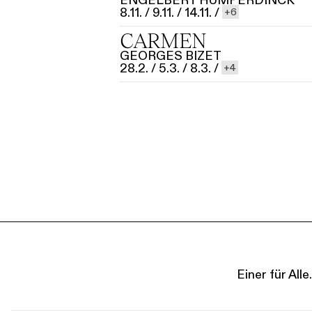
ENGELBERT HUMPERDINCK
8.11.
/
9.11.
/
14.11.
/
6
CARMEN
GEORGES BIZET
28.2.
/
5.3.
/
8.3.
/
4
Einer für Al