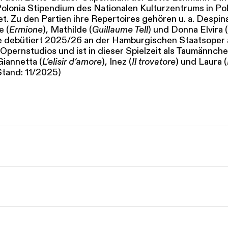
lonia Stipendium des Nationalen Kulturzentrums in Po
. Zu den Partien ihre Repertoires gehören u. a. Despina
e (
Ermione
), Mathilde (
Guillaume Tell
) und Donna Elvira (
ie debütiert 2025/26 an der Hamburgischen Staatsoper 
Opernstudios und ist in dieser Spielzeit als Taumännche
 Giannetta (
L’elisir d’amore
), Inez (
Il trovatore
) und Laura (
Stand: 11/2025)