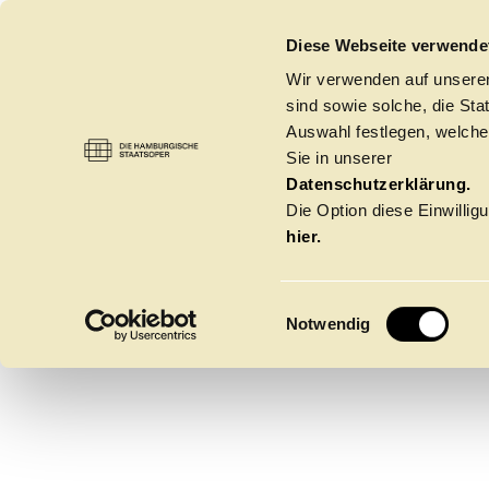
DIE HAMBURGISCHE STAATSOPER
Diese Webseite verwende
Wir verwenden auf unseren
sind sowie solche, die St
Auswahl festlegen, welche
Sie in unserer
MARIA
OPER
→
INTERNATIONALES OPERNSTUDI
Datenschutzerklärung.
Die Option diese Einwilligu
hier.
POLTO
E
Notwendig
i
n
w
Spielzeit 2026/20
i
l
l
Oper