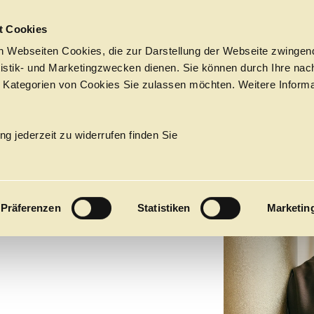
Sprungmarken
t Cookies
 Webseiten Cookies, die zur Darstellung der Webseite zwingend
atistik- und Marketingzwecken dienen. Sie können durch Ihre nac
 Kategorien von Cookies Sie zulassen möchten. Weitere Informa
NA
O
Tickets &
Suche
Ihr Besuch
Termine
ng jederzeit zu widerrufen finden Sie
KALENDER
RAK
PROGRAM
Präferenzen
Statistiken
Marketin
Alle
Oper
Ballett
Konzert
ÜBER UNS
27
Premieren
Repertoire
Konzerte
Fes
Ballett
Orchester
Die Hamburgische Staa