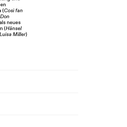
len
 (
Così fan
Don
als neues
n (
Hänsel
Luisa Miller
)