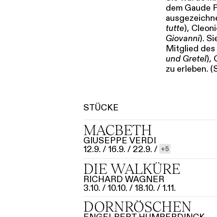
dem Gaude Po
ausgezeichnet
tutte
), Cleoni
Giovanni
). S
Mitglied des 
und Gretel
),
zu erleben. (
STÜCKE
MACBETH
GIUSEPPE VERDI
12.9.
/
16.9.
/
22.9.
/
5
DIE WALKÜRE
RICHARD WAGNER
3.10.
10.10.
18.10.
1.11.
DORNRÖSCHEN