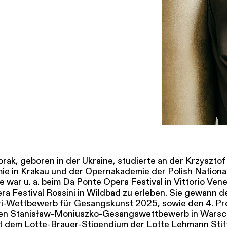
SERVICE
DANKE
MEIN KONTO
eise
Ihr Besuch
Abos
Führungen
Job
orak, geboren in der Ukraine, studierte an der Krzyszto
e in Krakau und der Opernakademie der Polish National
 war u. a. beim Da Ponte Opera Festival in Vittorio Ven
a Festival Rossini in Wildbad zu erleben. Sie gewann de
i-Wettbewerb für Gesangskunst 2025, sowie den 4. Pr
alen Stanisław-Moniuszko-Gesangswettbewerb in Warsc
t dem Lotte-Brauer-Stipendium der Lotte Lehmann Sti