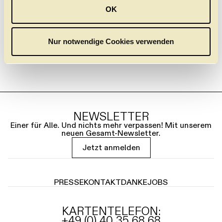
u
OK
s
w
a
Nur notwendige Cookies verwenden
h
l
NEWSLETTER
Einer für Alle. Und nichts mehr verpassen! Mit unserem
neuen Gesamt-Newsletter.
Jetzt anmelden
PRESSE
KONTAKT
DANKE
JOBS
KARTENTELEFON:
+49 (0) 40 35 68 68