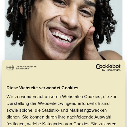
Führungen
Jobs
Kontakt
Diese Webseite verwendet Cookies
©
Wir verwenden auf unseren Webseiten Cookies, die zur
Darstellung der Webseite zwingend erforderlich sind
sowie solche, die Statistik- und Marketingzwecken
dienen. Sie können durch Ihre nachfolgende Auswahl
GEBOREN
2002 in Barra Bonita (São Paulo), Brasilien. Brasilianer
festlegen, welche Kategorien von Cookies Sie zulassen