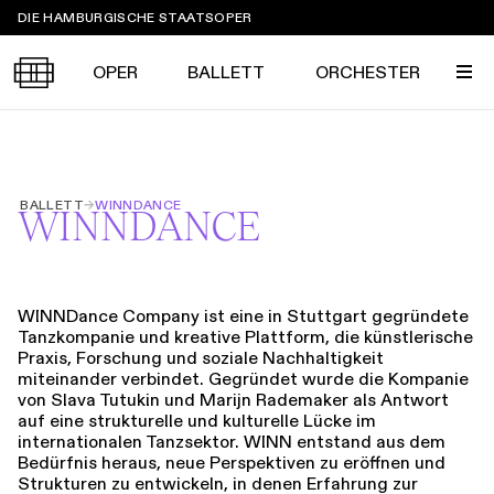
Sprungmarken
DIE HAMBURGISCHE STAATSOPER
OPER
BALLETT
ORCHESTER
Tickets &
BALLETT
→
WINNDANCE
Suche
Ihr Besuch
WINNDANCE
Termine
KALENDER
PROGRAMM
WINNDance Company ist eine in Stuttgart gegründete
Alle
Oper
Ballett
Konzert
Tanzkompanie und kreative Plattform, die künstlerische
ÜBER UNS
Praxis, Forschung und soziale Nachhaltigkeit
Spielzeit 2026/2027
Premieren
miteinander verbindet. Gegründet wurde die Kompanie
SERVICE
von Slava Tutukin und Marijn Rademaker als Antwort
Repertoire
Konzerte
Festivals
auf eine strukturelle und kulturelle Lücke im
Oper
Ballett
Orchester
internationalen Tanzsektor. WINN entstand aus dem
DANKE
MEIN KONTO
Bedürfnis heraus, neue Perspektiven zu eröffnen und
CLICK in
Die Hamburgische Staatsoper
Tickets & Preise
Ihr Besuch
Abos
Strukturen zu entwickeln, in denen Erfahrung zur