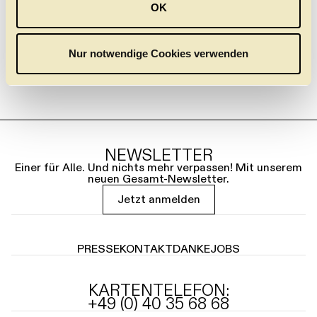
OK
s
w
a
Nur notwendige Cookies verwenden
h
l
NEWSLETTER
Einer für Alle. Und nichts mehr verpassen! Mit unserem
neuen Gesamt-Newsletter.
Jetzt anmelden
PRESSE
KONTAKT
DANKE
JOBS
KARTENTELEFON:
+49 (0) 40 35 68 68