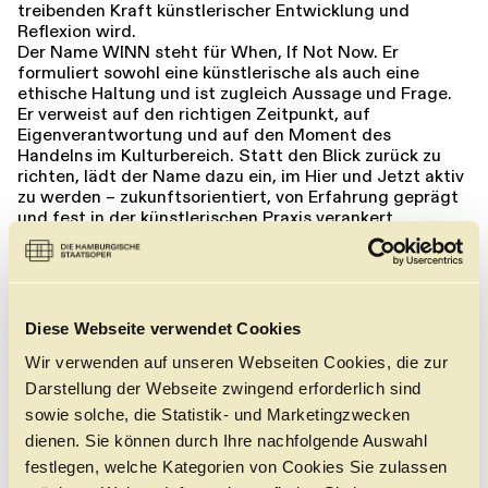
treibenden Kraft künstlerischer Entwicklung und
Führungen
Jobs
Kontakt
Reflexion wird.
Der Name WINN steht für When, If Not Now. Er
formuliert sowohl eine künstlerische als auch eine
ethische Haltung und ist zugleich Aussage und Frage.
Er verweist auf den richtigen Zeitpunkt, auf
Eigenverantwortung und auf den Moment des
Handelns im Kulturbereich. Statt den Blick zurück zu
richten, lädt der Name dazu ein, im Hier und Jetzt aktiv
zu werden – zukunftsorientiert, von Erfahrung geprägt
und fest in der künstlerischen Praxis verankert.
Im Zentrum von WINN steht ein Ensemble international
renommierter Tänzer:innen über 40, deren Karrieren das
internationale Ballett- und zeitgenössische
Tanzgeschehen über Jahrzehnte geprägt haben. Ihr
körperliches Wissen, ihre interpretatorische Tiefe und
Diese Webseite verwendet Cookies
ihre künstlerische Intelligenz eröffnen neue
Dimensionen des Ausdrucks auf der Bühne. Der
Wir verwenden auf unseren Webseiten Cookies, die zur
choreografische Schaffensprozess ist eng mit der
Darstellung der Webseite zwingend erforderlich sind
gelebten Erfahrung der Tänzer:innen verbunden;
sowie solche, die Statistik- und Marketingzwecken
Biografie, Erinnerung und künstlerische Reife werden
dienen. Sie können durch Ihre nachfolgende Auswahl
integraler Bestandteil der künstlerischen Arbeit.
In enger Zusammenarbeit mit kulturellen Institutionen,
festlegen, welche Kategorien von Cookies Sie zulassen
Choreograf:innen, sowie Partner:innen aus Mode und