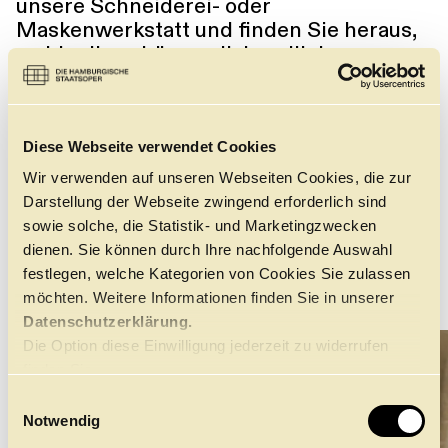
unsere Schneiderei- oder
Maskenwerkstatt und finden Sie heraus,
wohin die schönen allabendlich
genutzten Requisiten nach der
Vorstellung verschwinden. Außerdem
können Sie den einzigartigen Blick in den
Zuschauerraum von der Bühne aus
Diese Webseite verwendet Cookies
genießen, den sonst nur unsere
Wir verwenden auf unseren Webseiten Cookies, die zur
Sänger:innen und Tänzer:innen erleben.
Darstellung der Webseite zwingend erforderlich sind
sowie solche, die Statistik- und Marketingzwecken
dienen. Sie können durch Ihre nachfolgende Auswahl
festlegen, welche Kategorien von Cookies Sie zulassen
←
→
möchten. Weitere Informationen finden Sie in unserer
Datenschutzerklärung.
Die Option diese Einwilligung jederzeit zu widerrufen
finden Sie
hier.
E
Notwendig
i