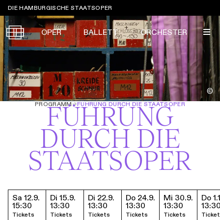
Sprungmarken
DIE HAMBURGISCHE STAATSOPER
OPER
BALLETT
ORCHESTER
Tickets &
©
Suche
Ihr Besuch
Termine
PROGRAMM
→
FÜHRUNG DURCH DIE STAATSOPER
FÜHRUNG
KALENDER
DURCH DIE
PROGRAMM
Alle
Oper
Ballett
Konzert
STAATSOPER
ÜBER UNS
Spielzeit 2026/2027
Premieren
SERVICE
Repertoire
Konzerte
Festivals
Oper
Ballett
Orchester
Sa 12.9.
Di 15.9.
Di 22.9.
Do 24.9.
Mi 30.9.
Do 1.
DANKE
MEIN KONTO
Termine & Tickets
15:30
13:30
13:30
13:30
13:30
13:3
CLICK in
Die Hamburgische Staatsoper
Tickets & Preise
Ihr Besuch
Abos
Tickets
Tickets
Tickets
Tickets
Tickets
Ticke