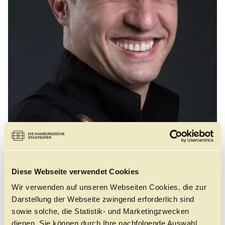
Führungen
Jobs
Kontakt
©
Diese Webseite verwendet Cookies
Wir verwenden auf unseren Webseiten Cookies, die zur
Giampaolo Bisanti wurde in Mailand geboren und
Darstellung der Webseite zwingend erforderlich sind
studierte Dirigieren, Klarinette, Klavier und Komposition
sowie solche, die Statistik- und Marketingzwecken
am Verdi-Konservatorium seiner Heimatstadt. 2016 bis
dienen. Sie können durch Ihre nachfolgende Auswahl