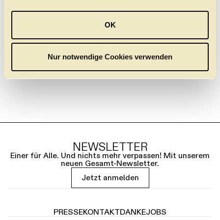
a
LEONCAVALLO
7.3.
10.3.
17.3.
u
OK
s
w
a
Nur notwendige Cookies verwenden
h
l
NEWSLETTER
Einer für Alle. Und nichts mehr verpassen! Mit unserem
neuen Gesamt-Newsletter.
Jetzt anmelden
PRESSE
KONTAKT
DANKE
JOBS