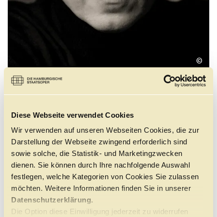
Führungen
Jobs
Kontakt
©
Der in Estland geborene Dirigent Vello Pähn schloss sein
Studium in St. Petersburg bei Maestro Mariss Jansons
Diese Webseite verwendet Cookies
ab. Zu Beginn seiner Karriere führte Vello Pähns
Wir verwenden auf unseren Webseiten Cookies, die zur
Zusammenarbeit mit dem legendären Tänzer Rudolf
Nurejew und dem Choreografen John Neumeier zu
Darstellung der Webseite zwingend erforderlich sind
Einladungen von den weltweit führenden Theatern und
sowie solche, die Statistik- und Marketingzwecken
Ballettcompagnien. Seine Kenntnisse des Standard-
dienen. Sie können durch Ihre nachfolgende Auswahl
Ballettrepertoires, "Cinderella", "Schwanensee", "Der
festlegen, welche Kategorien von Cookies Sie zulassen
Nussknacker" und "Onegin" machten ihn über drei
Jahrzehnte lang zu einem beliebten Gast an den
möchten. Weitere Informationen finden Sie in unserer
größten europäischen Opernhäusern.
Datenschutzerklärung.
Die Option diese Einwilligung jederzeit zu widerrufen
Von 2012 bis 2019 war Vello Pähn Chefdirigent und