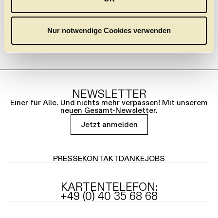
s
w
a
Nur notwendige Cookies verwenden
h
l
NEWSLETTER
Einer für Alle. Und nichts mehr verpassen! Mit unserem
neuen Gesamt-Newsletter.
Jetzt anmelden
PRESSE
KONTAKT
DANKE
JOBS
KARTENTELEFON:
+49 (0) 40 35 68 68