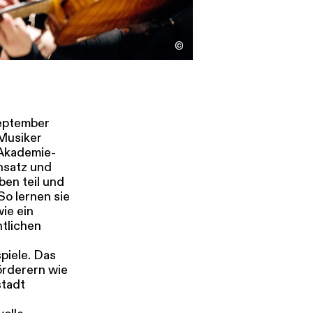
s
Kontakt
©
September
Musiker
 Akademie-
nsatz und
en teil und
So lernen sie
ie ein
tlichen
piele. Das
örderern wie
stadt