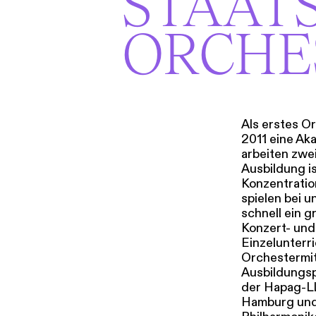
STAATS
i
g
ORCHE
u
Tickets & Pr
n
g
s
a
u
Als erstes O
2011 eine Ak
s
arbeiten zwe
w
Ausbildung i
a
Konzentratio
h
spielen bei u
l
schnell ein 
Konzert- und
Einzelunterr
Orchestermit
Ausbildungsp
der Hapag-Ll
Hamburg und 