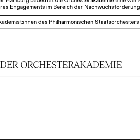
er Hamburg bedeutet die Orchesterakademie eine wertv
hres Engagements im Bereich der Nachwuchsförderung
ade­mist:in­nen des Philhar­mo­nischen Staats­orchesters
DER ORCHESTER­AKADEMIE