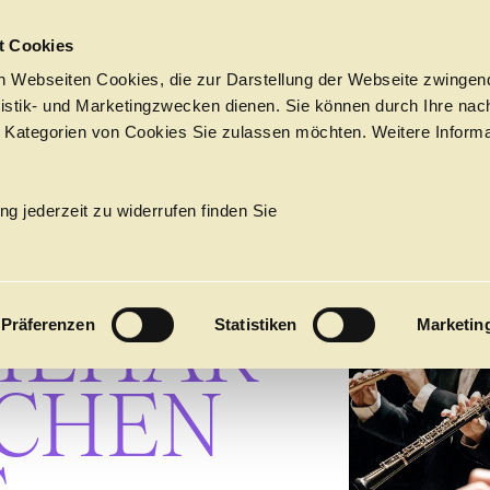
Sprungmarken
t Cookies
 Webseiten Cookies, die zur Darstellung der Webseite zwingend
atistik- und Marketingzwecken dienen. Sie können durch Ihre nac
 Kategorien von Cookies Sie zulassen möchten. Weitere Informa
­
Tickets &
Suche
Ihr Besuch
Termine
ng jederzeit zu widerrufen finden Sie
KALENDER
N­NEN
PROGRAM
ILHAR­
Präferenzen
Statistiken
Marketin
Alle
Oper
Ballett
Konzert
ÜBER UNS
SCHEN
27
Premieren
Repertoire
Konzerte
Fes
Ballett
Orchester
Die Hamburgische Staa