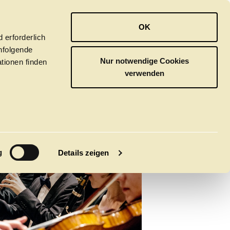
OPER
BALLETT
ORCHESTER
OK
 erforderlich
hfolgende
Nur notwendige Cookies
tionen finden
verwenden
M
g
Details zeigen
tivals
CLICK in
tsoper