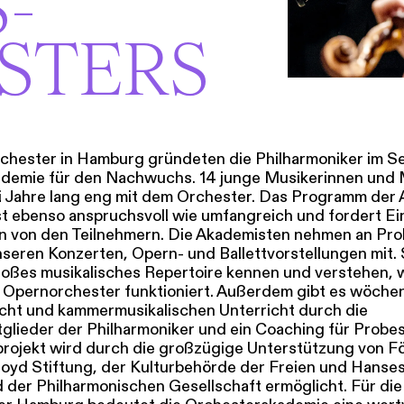
SERVICE
­
STERS
DANKE
MEIN KONTO
eise
Ihr Besuch
Abos
Führungen
Job
rchester in Hamburg gründeten die Philharmoniker im 
ademie für den Nachwuchs. 14 junge Musikerinnen und 
i Jahre lang eng mit dem Orchester. Das Programm der
st ebenso anspruchsvoll wie umfangreich und fordert Ei
n von den Teilnehmern. Die Akademisten nehmen an Prob
nseren Konzerten, Opern- und Ballettvorstellungen mit. 
großes musikalisches Repertoire kennen und verstehen, w
 Opernorchester funktioniert. Außerdem gibt es wöchen
icht und kammermusikalischen Unterricht durch die
glieder der Philharmoniker und ein Coaching für Probes
rojekt wird durch die großzügige Unterstützung von F
oyd Stiftung, der Kulturbehörde der Freien und Hanse
der Philharmonischen Gesellschaft ermöglicht. Für die