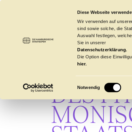
DIE HAMBURGISCHE STAATSOPER
Diese Webseite verwende
Wir verwenden auf unseren
sind sowie solche, die St
Auswahl festlegen, welche
Sie in unserer
AKADE
Datenschutzerklärung.
Die Option diese Einwilligu
MIST:I
hier.
DES PH
E
Notwendig
i
n
MO­NI
w
Spielzeit 2026/20
i
l
l
Oper