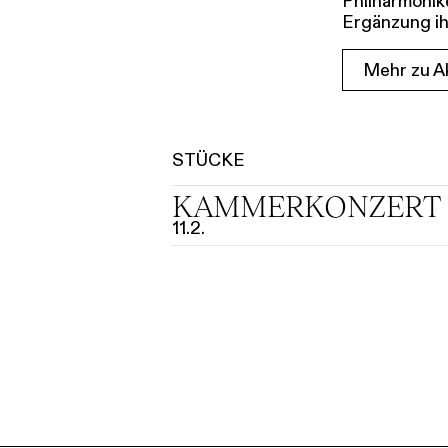
Philharmonik
Ergänzung i
Mehr zu Ak
STÜCKE
KAMMER­KONZERT 
11.2.