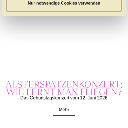
a
Nur notwendige Cookies verwenden
h
l
ALSTER­SPATZEN­KONZERT:
WIE LERNT MAN FLIEGEN?
Das Geburtstagskonzert vom 12. Juni 2026
Mehr