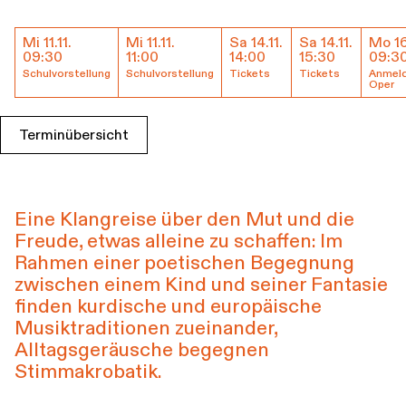
Führungen
Jobs
Kontakt
Mi 11.11.
Mi 11.11.
Sa 14.11.
Sa 14.11.
Mo 16
Termine & Tickets
09:30
11:00
14:00
15:30
09:3
Schulvorstellung
Schulvorstellung
Tickets
Tickets
Anmeld
Oper
Terminübersicht
Eine Klangreise über den Mut und die
Freude, etwas alleine zu schaffen: Im
Rahmen einer poetischen Begegnung
zwischen einem Kind und seiner Fantasie
finden kurdische und europäische
Musiktraditionen zueinander,
Alltagsgeräusche begegnen
Stimmakrobatik.