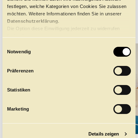
Nicholas Mogg
festlegen, welche Kategorien von Cookies Sie zulassen
Hêja Netirk
möchten. Weitere Informationen finden Sie in unserer
Datenschutzerklärung.
Die Option diese Einwilligung jederzeit zu widerrufen
←
→
finden Sie
hier.
E
Notwendig
i
n
w
Präferenzen
i
l
l
Statistiken
i
g
Marketing
u
n
g
©
Details zeigen
s