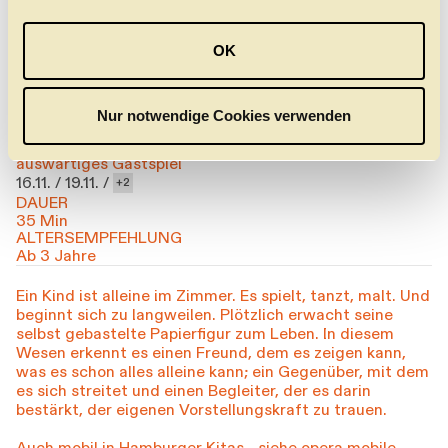
a
Das Stück
u
OK
s
w
SPIELSTÄTTE
a
Nur notwendige Cookies verwenden
Staatsoper, Parkett-Foyer
h
11.11. /
11.11. /
6
l
auswärtiges Gastspiel
16.11. /
19.11. /
2
DAUER
35 Min
ALTERSEMPFEHLUNG
Ab 3 Jahre
Ein Kind ist alleine im Zimmer. Es spielt, tanzt, malt. Und
beginnt sich zu langweilen. Plötzlich erwacht seine
selbst gebastelte Papierfigur zum Leben. In diesem
Wesen erkennt es einen Freund, dem es zeigen kann,
was es schon alles alleine kann; ein Gegenüber, mit dem
es sich streitet und einen Begleiter, der es darin
bestärkt, der eigenen Vorstellungskraft zu trauen.
Auch mobil in Hamburger Kitas - siehe
opera mobile