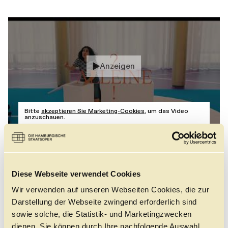
Anzeigen
Bitte
akzeptieren Sie Marketing-Cookies
, um das Video
anzuschauen.
BESETZUNG
Inszenierung
Diese Webseite verwendet Cookies
Sophiemarie Won
Dramaturgie
Wir verwenden auf unseren Webseiten Cookies, die zur
Michelle Stoop
Darstellung der Webseite zwingend erforderlich sind
Musikalische Beratung
sowie solche, die Statistik- und Marketingzwecken
Johannes Harneit
Mit
dienen. Sie können durch Ihre nachfolgende Auswahl