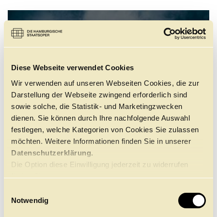
Anzeigen
Diese Webseite verwendet Cookies
Wir verwenden auf unseren Webseiten Cookies, die zur
Darstellung der Webseite zwingend erforderlich sind
Bitte
akzeptieren Sie Marketing-Cookies
, um das Video
anzuschauen.
sowie solche, die Statistik- und Marketingzwecken
dienen. Sie können durch Ihre nachfolgende Auswahl
festlegen, welche Kategorien von Cookies Sie zulassen
möchten. Weitere Informationen finden Sie in unserer
←
→
Datenschutzerklärung.
Die Option diese Einwilligung jederzeit zu widerrufen
finden Sie
hier.
E
Notwendig
i
n