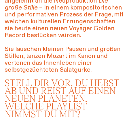
angelehnt an die Neuproduktion
Die
große Stille
Führungen
– in einem kompositorischen
Jobs
Kontakt
und performativen Prozess der Frage, mit
welchen kulturellen Errungenschaften
sie heute einen neuen Voyager Golden
Record bestücken würden.
Sie lauschen kleinen Pausen und großen
Stillen, tanzen Mozart im Kanon und
vertonen das Innenleben einer
selbstgezüchteten Salatgurke.
STELL DIR VOR, DU HEBST
AB UND REIST AUF EINEN
NEUEN PLANETEN.
WELCHE PLAYLIST
NIMMST DU MIT?