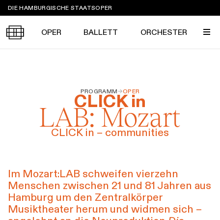
Sprungmarken
DIE HAMBURGISCHE STAATSOPER
OPER
BALLETT
ORCHESTER
Tickets &
PROGRAMM
→
OPER
Suche
Ihr Besuch
CLICK in
Termine
LAB: Mozart
KALENDER
PROGRAMM
CLICK in – communities
Alle
Oper
Ballett
Konzert
ÜBER UNS
Spielzeit 2026/2027
Premieren
Im Mozart:LAB schweifen vierzehn
SERVICE
Menschen zwischen 21 und 81 Jahren aus
Repertoire
Konzerte
Festivals
Oper
Ballett
Orchester
Hamburg um den Zentralkörper
DANKE
MEIN KONTO
CLICK in
Musiktheater herum und widmen sich –
Die Hamburgische Staatsoper
Tickets & Preise
Ihr Besuch
Abos