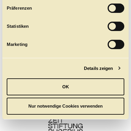
w
Präferenzen
i
l
l
Statistiken
i
g
Marketing
©
u
n
g
Das Stück
Details zeigen
s
a
u
OK
ALTERSEMPFEHLUNG
s
Ab 11 Jahren
w
a
Nur notwendige Cookies verwenden
h
MIT UNTERSTÜTZUNG DER
l