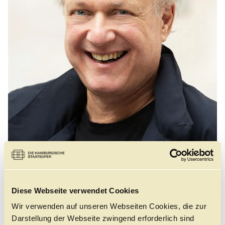
Führungen
Jobs
Kontakt
©
Diese Webseite verwendet Cookies
Wir verwenden auf unseren Webseiten Cookies, die zur
Johannes Martin Kränzle, geboren in Augsburg,
Darstellung der Webseite zwingend erforderlich sind
studierte zunächst Violine und Musiktheaterregie,