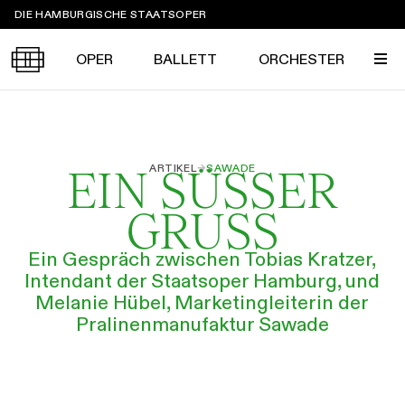
Sprungmarken
DIE HAMBURGISCHE STAATSOPER
OPER
BALLETT
ORCHESTER
Tickets &
ARTIKEL
→
SAWADE
EIN SÜSSER G
Suche
Ihr Besuch
Termine
KALENDER
RUSS
PROGRAMM
Ein Gespräch zwischen Tobias Kratzer,
Alle
Oper
Ballett
Konzert
Intendant der Staatsoper Hamburg, und
ÜBER UNS
Melanie Hübel, Marketingleiterin der
Spielzeit 2026/2027
Premieren
Pralinenmanufaktur Sawade
SERVICE
Repertoire
Konzerte
Festivals
Oper
Ballett
Orchester
DANKE
MEIN KONTO
CLICK in
Die Hamburgische Staatsoper
Tickets & Preise
Ihr Besuch
Abos