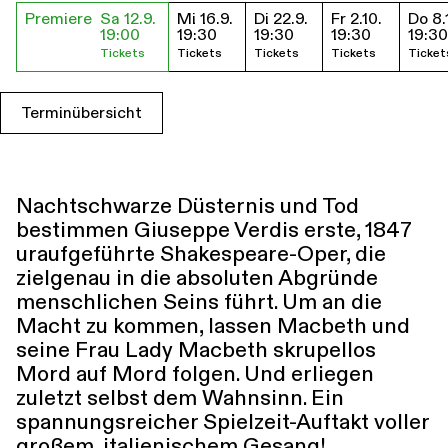
Premiere
Sa 12.9.
Mi 16.9.
Di 22.9.
Fr 2.10.
Do 8.
Führungen
Jobs
Kontakt
Termine & Tickets
19:00
19:30
19:30
19:30
19:30
Tickets
Tickets
Tickets
Tickets
Ticket
Terminübersicht
Nachtschwarze Düsternis und Tod
bestimmen Giuseppe Verdis erste, 1847
uraufgeführte Shakespeare-Oper, die
zielgenau in die absoluten Abgründe
menschlichen Seins führt. Um an die
Macht zu kommen, lassen Macbeth und
seine Frau Lady Macbeth skrupellos
Mord auf Mord folgen. Und erliegen
zuletzt selbst dem Wahnsinn. Ein
spannungs­reicher Spielzeit-Auftakt voller
großem, italienischem Gesang!