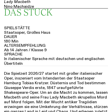
Lady Macbeth
Nino Machaidze
DAS STÜCK
Macduff
Dovlet Nurgel­diyev
Malcolm
Colin Aikins
SPIELSTÄTTE
Dame der Lady Macbeth
Staatsoper, Großes Haus
Mariana Poltorak
DAUER
Arzt
180 Min
Chao Deng
ALTERSEMPFEHLUNG
Diener des Macbeth / Mörder
Ab 14 Jahren / Klasse 9
Ferdinand Muradyan
SPRACHE
Drei Erscheinungen
In italienischer Sprache mit deutschen und englischen
Ferdinand Muradyan
Übertiteln
Mariana Poltorak
Inés López Fernández
Die Spielzeit 2026/27 startet mit großer italienischer
Chor der Hamburgischen Staatsoper
Oper, inszeniert vom Intendanten der Staatsoper
Philhar­mo­nisches Staats­orchester Hamburg
Hamburg Tobias Kratzer. Düsternis und Tod bestimmen
Giuseppe Verdis erste, 1847 uraufgeführte
Shakespeare-Oper. Um an die Macht zu kommen, lassen
Macbeth und seine Frau Lady Macbeth skrupellos Mord
auf Mord folgen. Mit der Wucht antiker Tragödien
erzwingen sie eine Umkehrung der Verhältnisse, stürzen
ein ganzes Land in Leid und Chaos. Und erliegen zuletzt