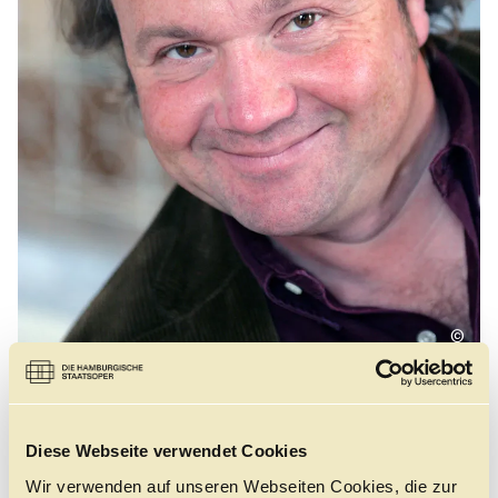
Führungen
Jobs
Kontakt
©
Michael Bauer ist seit 1998 Leiter der Beleuchtung an
Diese Webseite verwendet Cookies
der Bayerischen Staatsoper in München. Als
Lichtdesigner gestaltete er Produktionen an vielen
Wir verwenden auf unseren Webseiten Cookies, die zur