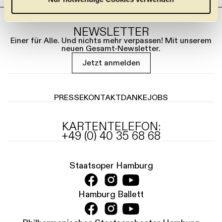
h
l
NEWSLETTER
Einer für Alle. Und nichts mehr verpassen! Mit unserem
neuen Gesamt-Newsletter.
Jetzt anmelden
PRESSE
KONTAKT
DANKE
JOBS
KARTENTELEFON:
+49 (0) 40 35 68 68
Staatsoper Hamburg
Hamburg Ballett