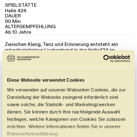
SPIELSTÄTTE
Halle 424
DAUER
90 Min
ALTERSEMPFEHLUNG
Ab 10 Jahre
Zwischen Klang, Tanz und Erinnerung entsteht ein
interdisziplinärer Liederabend in der Halle424 im
Hamburger Oberhafenquartier. Ein Kammermusik-
Ensemble des Philharmonischen Staatsorchesters mit
Generalmusikdirektor Omer Meir Wellber am Akkordeon
und die Mezzosopranistin Valerie Eickhoff gestalten
gemeinsam den Abend. Im Zentrum stehen Lieder von
Diese Webseite verwendet Cookies
Kurt Weill, Hanns Eisler und der israelischen
Wir verwenden auf unseren Webseiten Cookies, die zur
Komponistin Ella Milch-Sheriff. Eine Musik, die von der
Suche nach Identität erzählt, von der Erinnerung an tief
Darstellung der Webseite zwingend erforderlich sind
im Sand der Zeit vergrabene Gefühle und vom
sowie solche, die Statistik- und Marketingzwecken
Widerstand gegen himmelschreiende
dienen. Sie können durch Ihre nachfolgende Auswahl
Ungerechtigkeiten.
festlegen, welche Kategorien von Cookies Sie zulassen
In den Bewegungen des Choreografen und Tänzers
möchten. Weitere Informationen finden Sie in unserer
Andreas Heise findet diese sehr persönliche Klangwelt
Datenschutzerklärung.