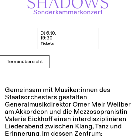
SHADOWS
Führungen
Jobs
Kontakt
Sonderkammerkonzert
Di 6.10.
Termine & Tickets
19:30
Tickets
Terminübersicht
Gemeinsam mit Musiker:innen des
Staatsorchesters gestalten
Generalmusikdirektor Omer Meir Wellber
am Akkordeon und die Mezzosopranistin
Valerie Eickhoff einen interdisziplinären
Liederabend zwischen Klang, Tanz und
Erinnerung. Im dessen Zentrum: