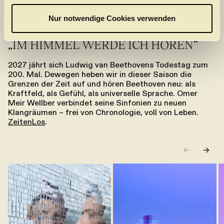
BEETHOVENJAHR 2027
w
a
Nur notwendige Cookies verwenden
h
l
„IM HIMMEL WERDE ICH HÖREN“
2027 jährt sich Ludwig van Beethovens Todestag zum
200. Mal. Dewegen heben wir in dieser Saison die
Grenzen der Zeit auf und hören Beethoven neu: als
Kraftfeld, als Gefühl, als universelle Sprache. Omer
Meir Wellber verbindet seine Sinfonien zu neuen
Klangräumen – frei von Chronologie, voll von Leben.
ZeitenLos
.
←
→