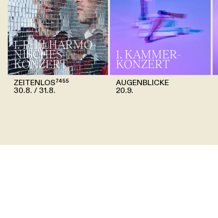
1. PHILHARMO­
NISCHES
1. KAMMER­
KONZERT
KONZERT
ZEITENLOS⁷⁴⁵⁵
AUGENBLICKE
30.8.
31.8.
20.9.