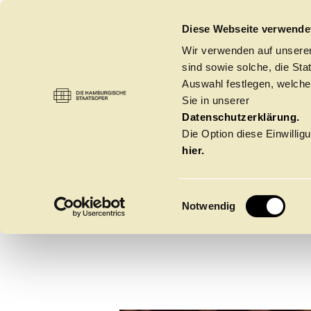
DIE HAMBURGISCHE STAATSOPER
Diese Webseite verwende
Wir verwenden auf unseren
sind sowie solche, die St
Auswahl festlegen, welche
Sie in unserer
DO
Datenschutzerklärung.
Die Option diese Einwilligu
hier.
E
Notwendig
i
n
w
Spielzeit 2026/20
i
l
l
Oper