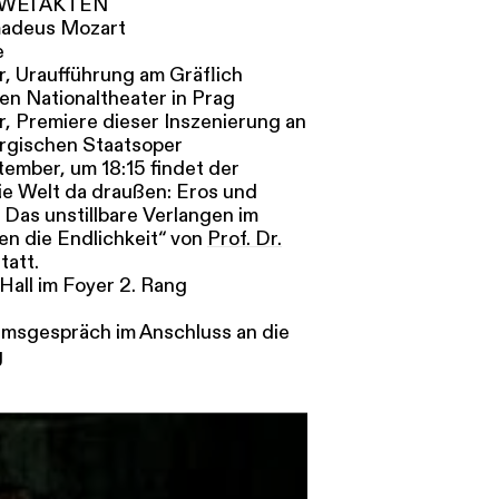
WEI AKTEN
madeus Mozart
e
r, Uraufführung am Gräflich
en Nationaltheater in Prag
r, Premiere dieser Inszenierung an
rgischen Staatsoper
tember, um 18:15 findet der
ie Welt da draußen: Eros und
 Das unstillbare Verlangen im
n die Endlichkeit“ von
Prof. Dr.
tatt.
ll im Foyer 2. Rang
umsgespräch im Anschluss an die
g