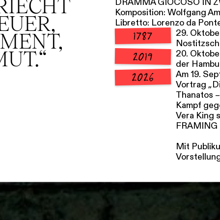
RIECHT
DRAMMA GIOCOSO IN Z
Komposition: Wolfgang A
EUER,
Libretto: Lorenzo da Pont
29. Oktobe
1787
IMENT,
Nostitzsch
UT.“
20. Oktobe
2019
der Hambu
Am 19. Sep
2026
Vortrag „D
Thanatos –
Kampf gege
Vera King
s
FRAMING Ha
Mit Publik
Vorstellun