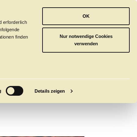
OPER
BALLETT
ORCHESTER
OK
 erforderlich
hfolgende
Nur notwendige Cookies
tionen finden
verwenden
NNI
M
g
Details zeigen
tivals
CLICK in
tsoper