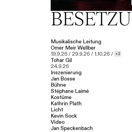
BESETZ
Musikalische Leitung
Omer Meir Wellber
19.9.26 /
29.9.26 /
1.10.26 /
3
Tohar Gil
24.9.26
Inszenierung
Jan Bosse
Bühne
Stéphane Laimé
Kostüme
Kathrin Plath
Licht
Kevin Sock
Video
Jan Speckenbach