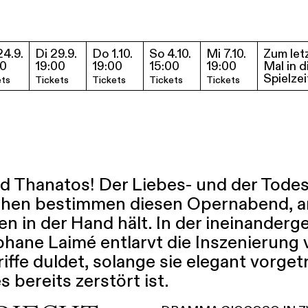
4.9.
Di 29.9.
Do 1.10.
So 4.10.
Mi 7.10.
Zum let
Termine & Tickets
00
19:00
19:00
15:00
19:00
Mal in d
Spielzei
ets
Tickets
Tickets
Tickets
Tickets
d Thanatos! Der Liebes- und der Todes
hen bestimmen diesen Opernabend, a
 in der Hand hält. In der ineinander­
hane Laimé entlarvt die Inszenierung 
riffe duldet, solange sie elegant vorge
s bereits zerstört ist.