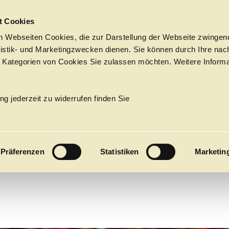
Sprungmarken
t Cookies
 Webseiten Cookies, die zur Darstellung der Webseite zwingend
atistik- und Marketingzwecken dienen. Sie können durch Ihre nac
 Kategorien von Cookies Sie zulassen möchten. Weitere Informa
N GIOVA
PROGRAMM
Tickets &
→
OPER
Suche
Ihr Besuch
Termine
ng jederzeit zu widerrufen finden Sie
KALENDER
Wolfgang Amadeus Mozart
PROGRAM
Inszenierung von 2019
Präferenzen
Statistiken
Marketin
Alle
Oper
Ballett
Konzert
ÜBER UNS
27
Premieren
Repertoire
Konzerte
Fes
Ballett
Orchester
Die Hamburgische Staa