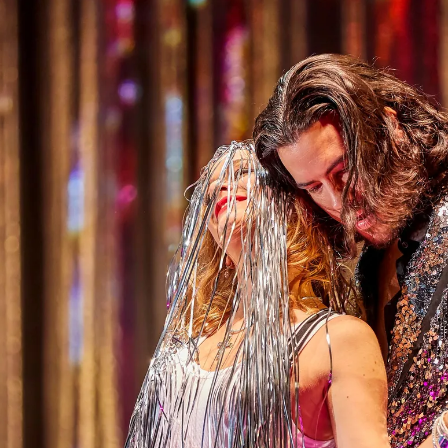
SERVICE
DANKE
MEIN KONTO
eise
Ihr Besuch
Abos
Führungen
Job