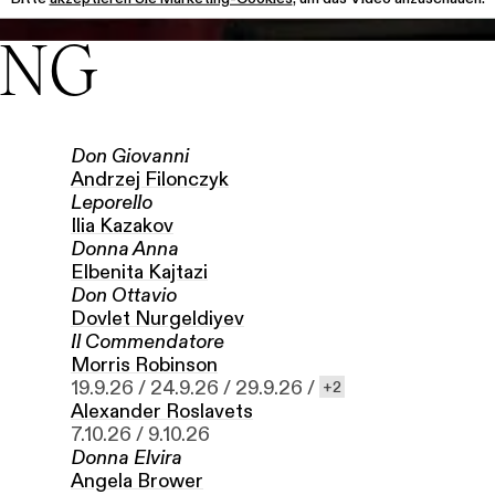
UNG
Don Giovanni
Andrzej Filonczyk
Leporello
Ilia Kazakov
Donna Anna
Elbenita Kajtazi
Don Ottavio
Dovlet Nurgel­diyev
Il Commendatore
Morris Robinson
19.9.26 /
24.9.26 /
29.9.26 /
2
Alexander Roslavets
7.10.26 /
9.10.26
Donna Elvira
Angela Brower