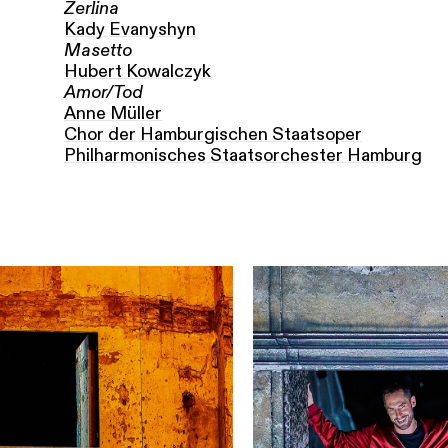
Zerlina
Kady Evanyshyn
Masetto
Hubert Kowal­czyk
Amor/Tod
Anne Müller
Chor der Hamburgischen Staatsoper
Philhar­mo­nisches Staats­orchester Hamburg