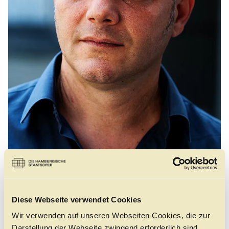
Führungen
Jobs
Kontakt
©
Diese Webseite verwendet Cookies
Geburtsort:
La Terté-Bernard, Frankreich
Wir verwenden auf unseren Webseiten Cookies, die zur
Darstellung der Webseite zwingend erforderlich sind