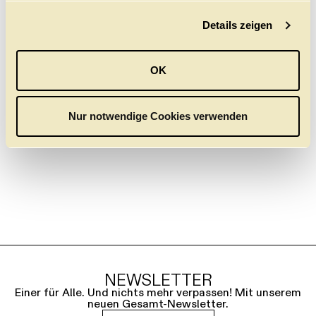
g
Details zeigen
s
STÜCKE
a
u
DON GIOVANNI
OK
s
WOLFGANG AMADEUS MOZART
19.9.
/
24.9.
/
29.9.
/
4
w
a
Nur notwendige Cookies verwenden
h
l
NEWSLETTER
Einer für Alle. Und nichts mehr verpassen! Mit unserem
neuen Gesamt-Newsletter.