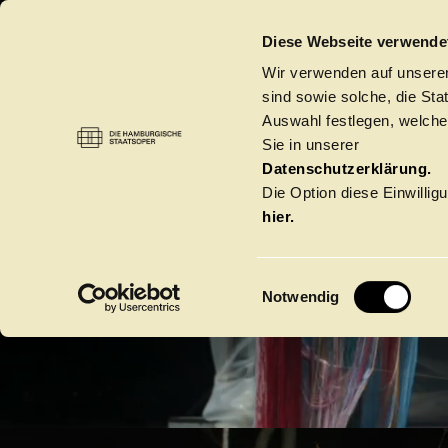
DIE HAMBURGISCHE STAATSOPER
Diese Webseite verwende
DIE 
Wir verwenden auf unseren
sind sowie solche, die St
Auswahl festlegen, welche
Sie in unserer
S
Datenschutzerklärung.
Die Option diese Einwilligu
hier.
E
Notwendig
i
BIS
n
w
Spielzeit 2026/20
i
l
l
Oper