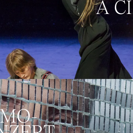
A C
RMO­
NZERT