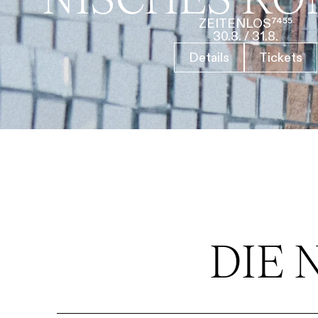
ZEITENLOS⁷⁴⁵⁵
30.8.
/
31.8.
Details
Tickets
DIE 