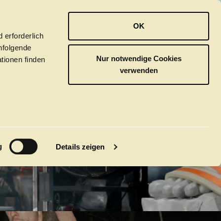
OPER
BALLETT
ORCHESTER
OK
ISCHE
 erforderlich
hfolgende
Nur notwendige Cookies
tionen finden
verwenden
ER
M
g
Details zeigen
GUST
tivals
CLICK in
tsoper