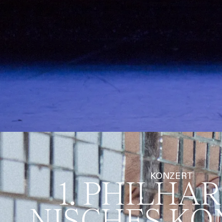
KONZERT
1. PHILHA
NISCHES KO