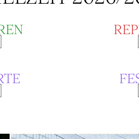
REN
REP
RTE
FE