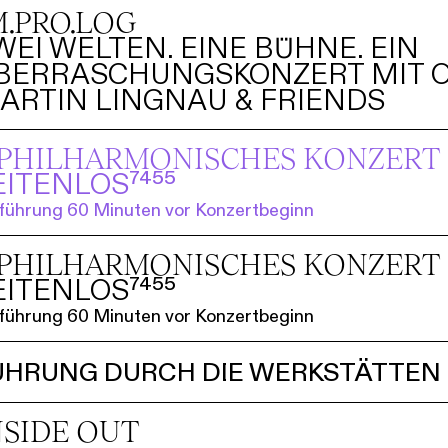
M.PRO.LOG
WEI WELTEN. EINE BÜHNE. EIN
BERRASCHUNGSKONZERT MIT O
ARTIN LINGNAU & FRIENDS
. PHILHARMO­NISCHES KONZERT
EITENLOS⁷⁴⁵⁵
führung 60 Minuten vor Konzertbeginn
. PHILHARMO­NISCHES KONZERT
EITENLOS⁷⁴⁵⁵
führung 60 Minuten vor Konzertbeginn
ÜHRUNG DURCH DIE WERKSTÄTTEN
NSIDE OUT