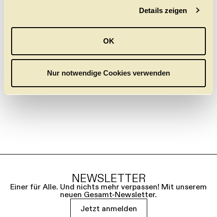
Der Dichter in "Die kleine Meerjungfrau"
Details zeigen
s
Semjon Semjonowitsch Medwedenko in "Die Möwe"
a
u
und Soli in
OK
s
Epilog
w
Adagio (Pina Bausch)
a
Nur notwendige Cookies verwenden
h
l
NEWSLETTER
Einer für Alle. Und nichts mehr verpassen! Mit unserem
neuen Gesamt-Newsletter.
Jetzt anmelden