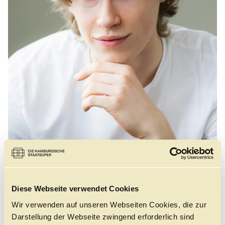
Führungen
Jobs
Kontakt
©
Diese Webseite verwendet Cookies
Wir verwenden auf unseren Webseiten Cookies, die zur
GEBOREN
Darstellung der Webseite zwingend erforderlich sind
2000 in Henstedt-Ulzburg, Deutschland. Deutscher