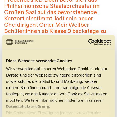
Philharmonische Staatsorchester im
Führungen
Jobs
Kontakt
Großen Saal auf das bevorstehende
Konzert einstimmt, lädt sein neuer
Chefdirigent Omer Meir Wellber
Schüler:innen ab Klasse 9 backstage zu
einem besonderen Kennenlernen ein: Mit
einem frisch gebackenen Croissant in
der Hand erhalten sie eine exklusive
Einführung in die Musik sowie bisher
Diese Webseite verwendet Cookies
unveröffentlichte #insights über das
Orchester.
Wir verwenden auf unseren Webseiten Cookies, die zur
Darstellung der Webseite zwingend erforderlich sind
Die Veranstaltung
sowie solche, die Statistik- und Marketingzwecken
dienen. Sie können durch Ihre nachfolgende Auswahl
festlegen, welche Kategorien von Cookies Sie zulassen
ALTERSEMPFEHLUNG
möchten. Weitere Informationen finden Sie in unserer
ab Klasse 9
Datenschutzerklärung.
Zur individuellen Vorbereitung erhalten alle
Die Option diese Einwilligung jederzeit zu widerrufen