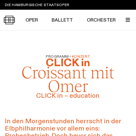
Sprungmarken
DIE HAMBURGISCHE STAATSOPER
OPER
BALLETT
ORCHESTER
Tickets &
PROGRAMM
→
KONZERT
Suche
Ihr Besuch
CLICK in
Termine
Croissant mit
KALENDER
Omer
PROGRAMM
Alle
Oper
Ballett
Konzert
ÜBER UNS
CLICK in – education
Spielzeit 2026/2027
Premieren
SERVICE
Repertoire
Konzerte
Festivals
Oper
Ballett
Orchester
In den Morgenstunden herrscht in der
DANKE
MEIN KONTO
Elbphilharmonie vor allem eins:
CLICK in
Die Hamburgische Staatsoper
Tickets & Preise
Ihr Besuch
Abos
Probenbetrieb. Doch bevor sich das