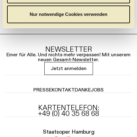
w
a
Nur notwendige Cookies verwenden
h
l
NEWSLETTER
Einer für Alle. Und nichts mehr verpassen! Mit unserem
neuen Gesamt-Newsletter.
Jetzt anmelden
PRESSE
KONTAKT
DANKE
JOBS
KARTENTELEFON:
+49 (0) 40 35 68 68
Staatsoper Hamburg