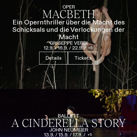
Führungen
Jobs
Kontakt
OPER
MACBETH
Ein Opernthriller über die Macht des
Schicksals und die Verlockungen der
Macht
GIUSEPPE VERDI
12.9.
/
16.9.
/
22.9.
/
5
Details
Tickets
BALLETT
A CINDERELLA STORY
JOHN NEUMEIER
13.9.
/
15.9.
/
17.9.
/
5