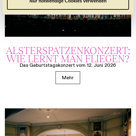
Nur notwendige Cookies verwenden
h
l
ALSTER­SPATZEN­KONZERT:
WIE LERNT MAN FLIEGEN?
Das Geburtstagskonzert vom 12. Juni 2026
Mehr