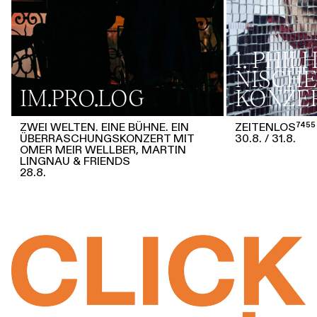
1. PHI
NISCHE
IM.PRO.LOG
KONZE
ZWEI WELTEN. EINE BÜHNE. EIN
ZEITENLOS⁷⁴⁵⁵
ÜBERRASCHUNGSKONZERT MIT
30.8.
31.8.
OMER MEIR WELLBER, MARTIN
LINGNAU & FRIENDS
28.8.