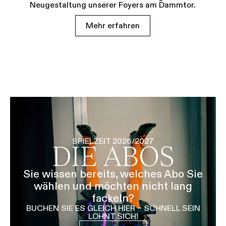
Neugestaltung unserer Foyers am Dammtor.
Mehr erfahren
SPIELZEIT 2026/2027
DIE ABOS
Sie wissen bereits, welches Abo Sie
wählen und möchten nicht lang
fackeln?
BUCHEN SIE ES GLEICH HIER – SCHNELL SEIN
LOHNT SICH!