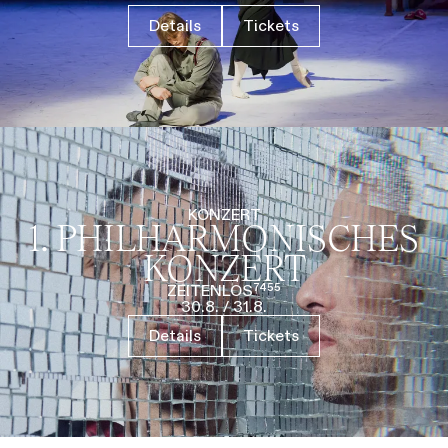
Details
Tickets
KONZERT
1. PHILHARMO­NISCHES
KONZERT
ZEITENLOS⁷⁴⁵⁵
30.8.
/
31.8.
Details
Tickets