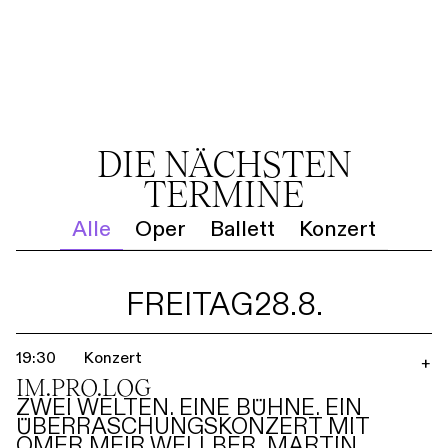
DIE NÄCHSTEN
TERMINE
Alle
Oper
Ballett
Konzert
FREITAG
28.8.
19:30
Konzert
+
IM.PRO.LOG
ZWEI WELTEN. EINE BÜHNE. EIN
ÜBERRASCHUNGSKONZERT MIT
OMER MEIR WELLBER, MARTIN