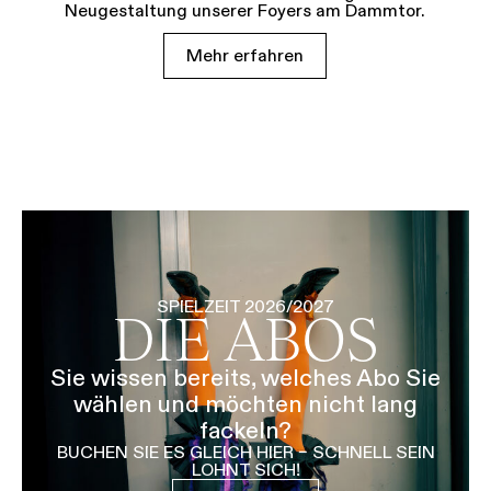
Neugestaltung unserer Foyers am Dammtor.
Mehr erfahren
SPIELZEIT 2026/2027
DIE ABOS
Sie wissen bereits, welches Abo Sie
wählen und möchten nicht lang
fackeln?
BUCHEN SIE ES GLEICH HIER – SCHNELL SEIN
LOHNT SICH!