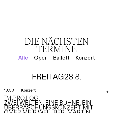
DIE NÄCHSTEN
TERMINE
Alle
Oper
Ballett
Konzert
FREITAG
28.8.
19:30
Konzert
+
IM.PRO.LOG
ZWEI WELTEN. EINE BÜHNE. EIN
ÜBERRASCHUNGSKONZERT MIT
OMER MEIR WELLBER, MARTIN