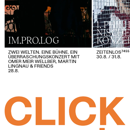
1. PHI
NISCHE
IM.PRO.LOG
KONZE
ZWEI WELTEN. EINE BÜHNE. EIN
ZEITENLOS⁷⁴⁵⁵
ÜBERRASCHUNGSKONZERT MIT
30.8.
31.8.
OMER MEIR WELLBER, MARTIN
LINGNAU & FRIENDS
28.8.