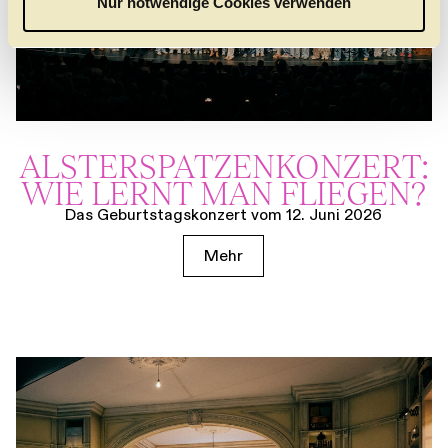
Nur notwendige Cookies verwenden
h
l
ALSTER­SPATZEN­KONZERT:
WIE LERNT MAN FLIEGEN?
Das Geburtstagskonzert vom 12. Juni 2026
Mehr