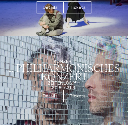
Details
Tickets
KONZERT
1. PHILHARMO­NISCHES
KONZERT
ZEITENLOS⁷⁴⁵⁵
30.8.
/
31.8.
Details
Tickets