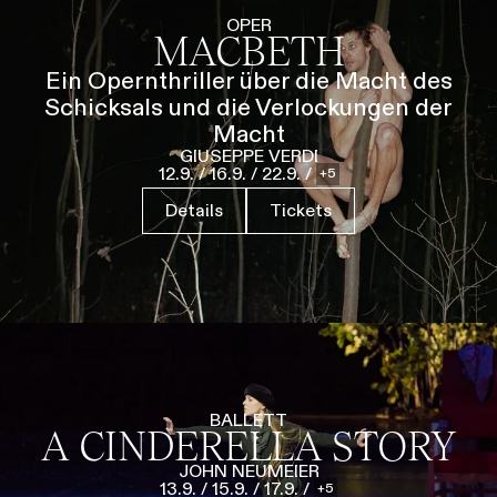
Führungen
Jobs
Kontakt
OPER
MACBETH
Ein Opernthriller über die Macht des
Schicksals und die Verlockungen der
Macht
GIUSEPPE VERDI
12.9.
/
16.9.
/
22.9.
/
5
Details
Tickets
BALLETT
A CINDERELLA STORY
JOHN NEUMEIER
13.9.
/
15.9.
/
17.9.
/
5