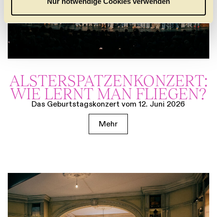
Nur notwendige Cookies verwenden
h
l
ALSTER­SPATZEN­KONZERT:
WIE LERNT MAN FLIEGEN?
Das Geburtstagskonzert vom 12. Juni 2026
Mehr