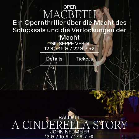
Führungen
Jobs
Kontakt
OPER
MACBETH
Ein Opernthriller über die Macht des
Schicksals und die Verlockungen der
Macht
GIUSEPPE VERDI
12.9.
/
16.9.
/
22.9.
/
5
Details
Tickets
BALLETT
A CINDERELLA STORY
JOHN NEUMEIER
13.9.
/
15.9.
/
17.9.
/
5