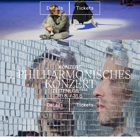
Details
Tickets
KONZERT
1. PHILHARMO­NISCHES
KONZERT
ZEITENLOS⁷⁴⁵⁵
30.8.
/
31.8.
Details
Tickets