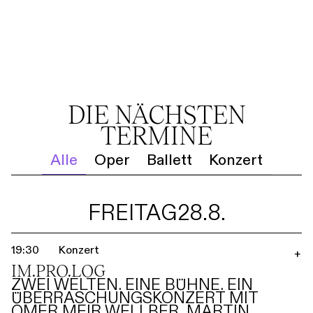
DIE NÄCHSTEN
TERMINE
Alle
Oper
Ballett
Konzert
FREITAG
28.8.
19:30
Konzert
+
IM.PRO.LOG
ZWEI WELTEN. EINE BÜHNE. EIN
ÜBERRASCHUNGSKONZERT MIT
OMER MEIR WELLBER, MARTIN