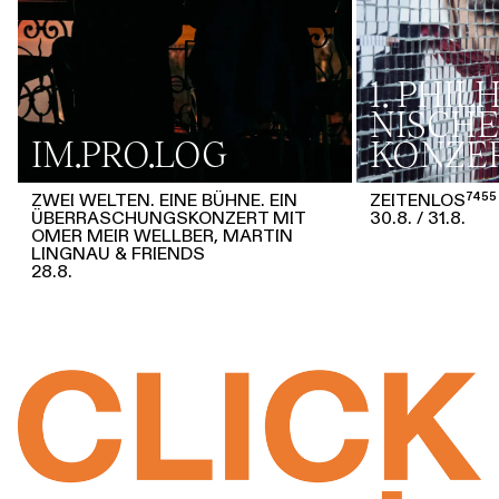
1. PHI
NISCHE
IM.PRO.LOG
KONZE
ZWEI WELTEN. EINE BÜHNE. EIN
ZEITENLOS⁷⁴⁵⁵
ÜBERRASCHUNGSKONZERT MIT
30.8.
31.8.
OMER MEIR WELLBER, MARTIN
LINGNAU & FRIENDS
28.8.