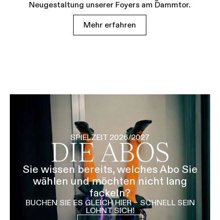
Neugestaltung unserer Foyers am Dammtor.
Mehr erfahren
SPIELZEIT 2026/2027
DIE ABOS
Sie wissen bereits, welches Abo Sie
wählen und möchten nicht lang
fackeln?
BUCHEN SIE ES GLEICH HIER – SCHNELL SEIN
LOHNT SICH!