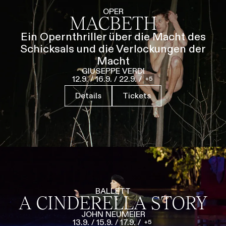
Führungen
Jobs
Kontakt
OPER
MACBETH
Ein Opernthriller über die Macht des
Schicksals und die Verlockungen der
Macht
GIUSEPPE VERDI
12.9.
/
16.9.
/
22.9.
/
5
Details
Tickets
BALLETT
A CINDERELLA STORY
JOHN NEUMEIER
13.9.
/
15.9.
/
17.9.
/
5