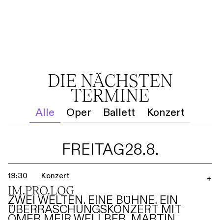
DIE NÄCHSTEN
TERMINE
Alle
Oper
Ballett
Konzert
FREITAG
28.8.
19:30
Konzert
+
IM.PRO.LOG
ZWEI WELTEN. EINE BÜHNE. EIN
ÜBERRASCHUNGSKONZERT MIT
OMER MEIR WELLBER, MARTIN