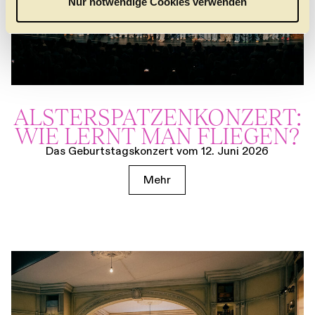
Nur notwendige Cookies verwenden
h
l
ALSTER­SPATZEN­KONZERT:
WIE LERNT MAN FLIEGEN?
Das Geburtstagskonzert vom 12. Juni 2026
Mehr