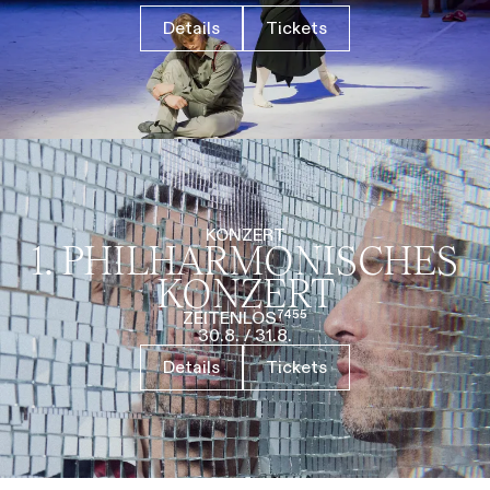
Details
Tickets
KONZERT
1. PHILHARMO­NISCHES
KONZERT
ZEITENLOS⁷⁴⁵⁵
30.8.
/
31.8.
Details
Tickets