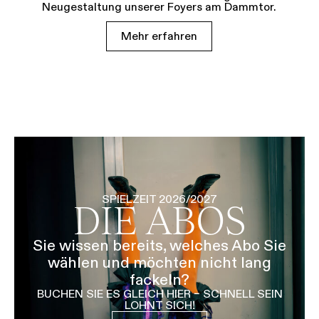
Neugestaltung unserer Foyers am Dammtor.
Mehr erfahren
SPIELZEIT 2026/2027
DIE ABOS
Sie wissen bereits, welches Abo Sie
wählen und möchten nicht lang
fackeln?
BUCHEN SIE ES GLEICH HIER – SCHNELL SEIN
LOHNT SICH!