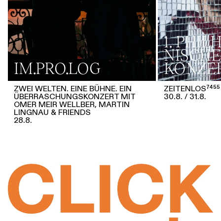
1. PHI
NISCHE
IM.PRO.LOG
KONZE
ZWEI WELTEN. EINE BÜHNE. EIN
ZEITENLOS⁷⁴⁵⁵
ÜBERRASCHUNGSKONZERT MIT
30.8.
31.8.
OMER MEIR WELLBER, MARTIN
LINGNAU & FRIENDS
28.8.